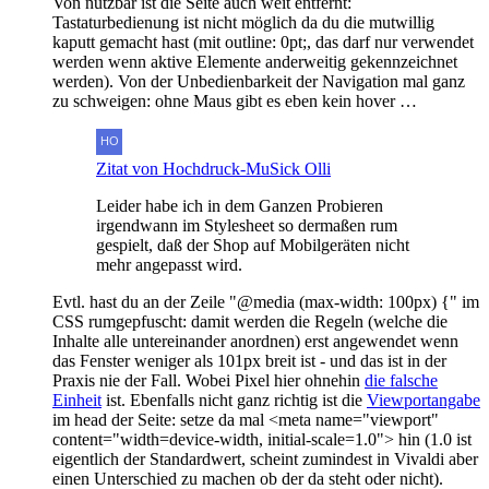
Von nutzbar ist die Seite auch weit entfernt:
Tastaturbedienung ist nicht möglich da du die mutwillig
kaputt gemacht hast (mit outline: 0pt;, das darf nur verwendet
werden wenn aktive Elemente anderweitig gekennzeichnet
werden). Von der Unbedienbarkeit der Navigation mal ganz
zu schweigen: ohne Maus gibt es eben kein hover …
Zitat von Hochdruck-MuSick Olli
Leider habe ich in dem Ganzen Probieren
irgendwann im Stylesheet so dermaßen rum
gespielt, daß der Shop auf Mobilgeräten nicht
mehr angepasst wird.
Evtl. hast du an der Zeile "@media (max-width: 100px) {" im
CSS rumgepfuscht: damit werden die Regeln (welche die
Inhalte alle untereinander anordnen) erst angewendet wenn
das Fenster weniger als 101px breit ist - und das ist in der
Praxis nie der Fall. Wobei Pixel hier ohnehin
die falsche
Einheit
ist. Ebenfalls nicht ganz richtig ist die
Viewportangabe
im head der Seite: setze da mal <meta name="viewport"
content="width=device-width, initial-scale=1.0"> hin (1.0 ist
eigentlich der Standardwert, scheint zumindest in Vivaldi aber
einen Unterschied zu machen ob der da steht oder nicht).