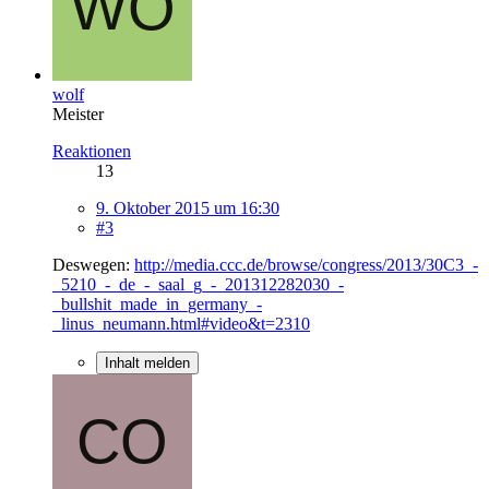
wolf
Meister
Reaktionen
13
9. Oktober 2015 um 16:30
#3
Deswegen:
http://media.ccc.de/browse/congress/2013/30C3_-
_5210_-_de_-_saal_g_-_201312282030_-
_bullshit_made_in_germany_-
_linus_neumann.html#video&t=2310
Inhalt melden