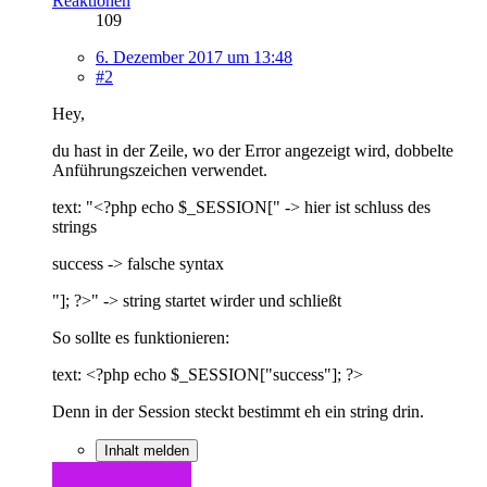
Reaktionen
109
6. Dezember 2017 um 13:48
#2
Hey,
du hast in der Zeile, wo der Error angezeigt wird, dobbelte
Anführungszeichen verwendet.
text: "<?php echo $_SESSION[" -> hier ist schluss des
strings
success -> falsche syntax
"]; ?>" -> string startet wirder und schließt
So sollte es funktionieren:
text: <?php echo $_SESSION["success"]; ?>
Denn in der Session steckt bestimmt eh ein string drin.
Inhalt melden