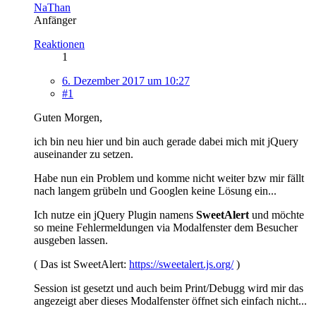
NaThan
Anfänger
Reaktionen
1
6. Dezember 2017 um 10:27
#1
Guten Morgen,
ich bin neu hier und bin auch gerade dabei mich mit jQuery
auseinander zu setzen.
Habe nun ein Problem und komme nicht weiter bzw mir fällt
nach langem grübeln und Googlen keine Lösung ein...
Ich nutze ein jQuery Plugin namens
SweetAlert
und möchte
so meine Fehlermeldungen via Modalfenster dem Besucher
ausgeben lassen.
( Das ist SweetAlert:
https://sweetalert.js.org/
)
Session ist gesetzt und auch beim Print/Debugg wird mir das
angezeigt aber dieses Modalfenster öffnet sich einfach nicht...