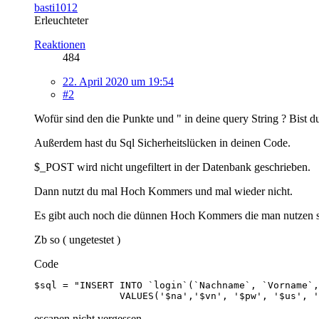
basti1012
Erleuchteter
Reaktionen
484
22. April 2020 um 19:54
#2
Wofür sind den die Punkte und " in deine query String ? Bist du
Außerdem hast du Sql Sicherheitslücken in deinen Code.
$_POST wird nicht ungefiltert in der Datenbank geschrieben.
Dann nutzt du mal Hoch Kommers und mal wieder nicht.
Es gibt auch noch die dünnen Hoch Kommers die man nutzen so
Zb so ( ungetestet )
Code
               VALUES('$na','$vn', '$pw', '$us', '
escapen nicht vergessen.