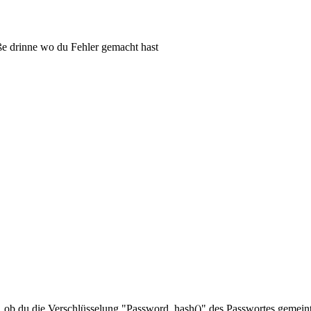
ße drinne wo du Fehler gemacht hast
 ob du die Verschlüsselung "Password_hash()" des Passwortes gemeint