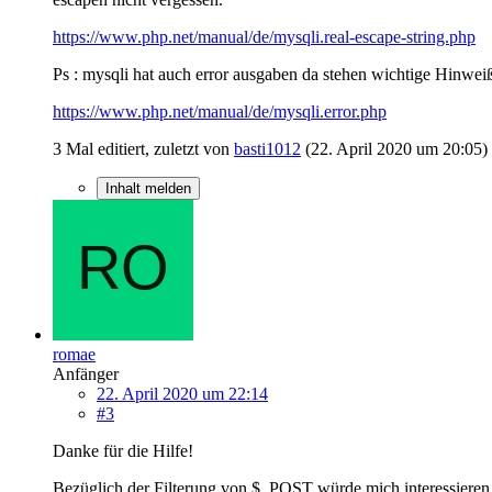
https://www.php.net/manual/de/mysqli.real-escape-string.php
Ps : mysqli hat auch error ausgaben da stehen wichtige Hinwei
https://www.php.net/manual/de/mysqli.error.php
3 Mal editiert, zuletzt von
basti1012
(
22. April 2020 um 20:05
)
Inhalt melden
romae
Anfänger
22. April 2020 um 22:14
#3
Danke für die Hilfe!
Bezüglich der Filterung von $_POST würde mich interessieren,