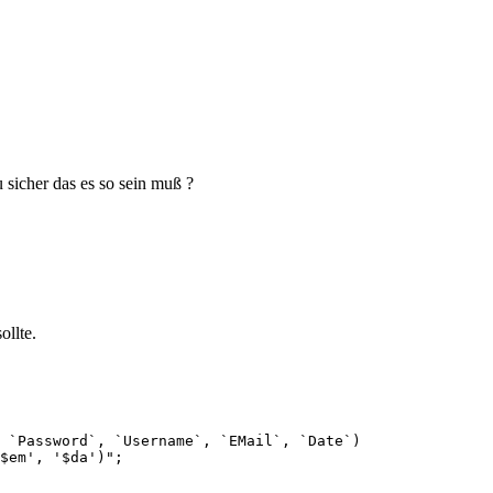
 sicher das es so sein muß ?
llte.
$em', '$da')";