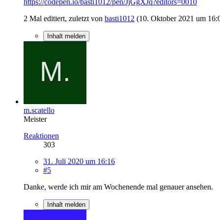
https://codepen.io/basti1012/pen/JjGgXJq?editors=0010
2 Mal editiert, zuletzt von
basti1012
(
10. Oktober 2021 um 16:
Inhalt melden
m.scatello
Meister
Reaktionen
303
31. Juli 2020 um 16:16
#5
Danke, werde ich mir am Wochenende mal genauer ansehen.
Inhalt melden