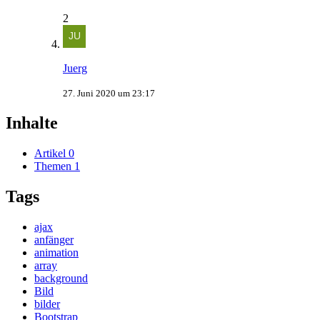
2
Juerg
27. Juni 2020 um 23:17
Inhalte
Artikel
0
Themen
1
Tags
ajax
anfänger
animation
array
background
Bild
bilder
Bootstrap