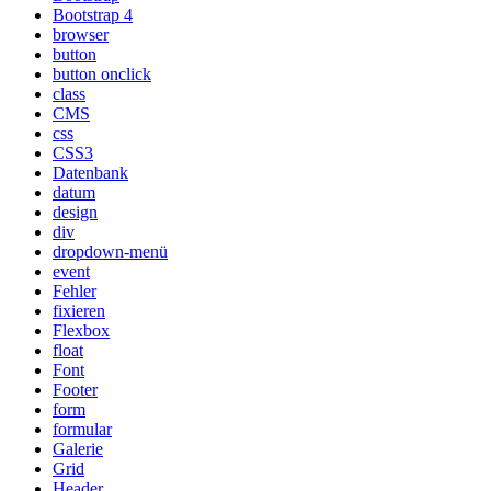
Bootstrap 4
browser
button
button onclick
class
CMS
css
CSS3
Datenbank
datum
design
div
dropdown-menü
event
Fehler
fixieren
Flexbox
float
Font
Footer
form
formular
Galerie
Grid
Header