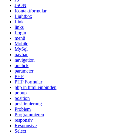
JSON
Kontaktformular
Lightbox
Link
links
Login
menü
Mobile
MySql
navbar
navigation
onclick
parameter
PHP
PHP Formular
php in html einbinden
popup
position
positionierung
Problem
Programmieren
responsiv
Responsive
Select