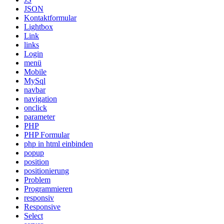
JSON
Kontaktformular
Lightbox
Link
links
Login
menü
Mobile
MySql
navbar
navigation
onclick
parameter
PHP
PHP Formular
php in html einbinden
popup
position
positionierung
Problem
Programmieren
responsiv
Responsive
Select