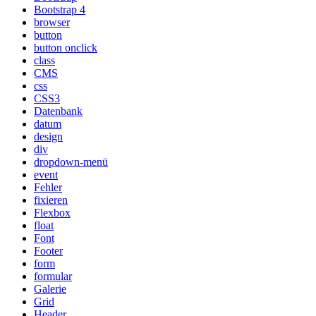
Bootstrap 4
browser
button
button onclick
class
CMS
css
CSS3
Datenbank
datum
design
div
dropdown-menü
event
Fehler
fixieren
Flexbox
float
Font
Footer
form
formular
Galerie
Grid
Header