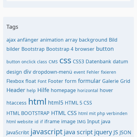
Tags
ajax
anfänger
animation
array
background
Bild
button
bilder
Bootstrap
Bootstrap 4
browser
css
CSS3
Datenbank
datum
button onclick
class
CMS
div
design
dropdown-menü
event
Fehler
fixieren
formular
Flexbox
float
Footer
form
Galerie
Grid
Font
Header
Hilfe
homepage
hover
help
horizontal
html
html5
htaccess
HTML 5 CSS
HTML CSS
HTML BOOTSTRAP
html mit php verbinden
iframe
image
Input
java
html website
id
if
IMG
javascript
java script
jquery
JS
JavaScribt
JSON