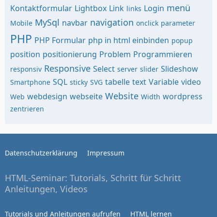
menü
Kontaktformular
Lightbox
Link
Login
links
MySql
navigation
navbar
Mobile
onclick
parameter
PHP
PHP Formular
php in html einbinden
popup
position
positionierung
Problem
Programmieren
Responsive
Select
Slideshow
responsiv
server
slider
SQL
tabelle
text
Variable
video
Smartphone
sticky
SVG
Website
webdesign
webseite
wordpress
Web
Width
zentrieren
Datenschutzerklärung
Impressum
HTML-Seminar: Tutorials, Schritt für Schritt
Anleitungen, Videos
Tutorials und Anleitungen aufrufen
HTML lernen