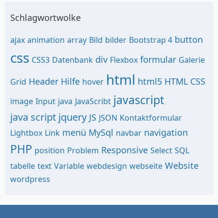
Schlagwortwolke
button
ajax
animation
array
Bild
bilder
Bootstrap 4
css
div
formular
CSS3
Datenbank
Flexbox
Galerie
html
Header
Hilfe
html5
HTML CSS
Grid
hover
javascript
image
Input
java
JavaScribt
java script
jquery
JS
JSON
Kontaktformular
menü
MySql
navigation
Lightbox
Link
navbar
PHP
Responsive
position
Problem
Select
SQL
Website
tabelle
text
Variable
webdesign
webseite
wordpress