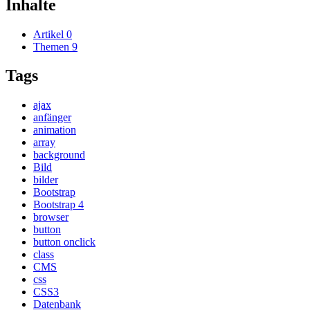
Inhalte
Artikel
0
Themen
9
Tags
ajax
anfänger
animation
array
background
Bild
bilder
Bootstrap
Bootstrap 4
browser
button
button onclick
class
CMS
css
CSS3
Datenbank