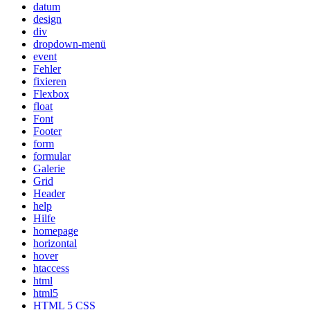
datum
design
div
dropdown-menü
event
Fehler
fixieren
Flexbox
float
Font
Footer
form
formular
Galerie
Grid
Header
help
Hilfe
homepage
horizontal
hover
htaccess
html
html5
HTML 5 CSS