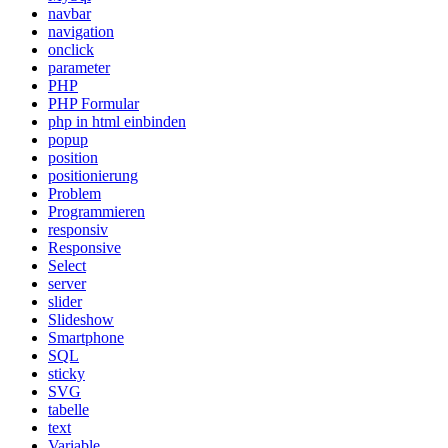
navbar
navigation
onclick
parameter
PHP
PHP Formular
php in html einbinden
popup
position
positionierung
Problem
Programmieren
responsiv
Responsive
Select
server
slider
Slideshow
Smartphone
SQL
sticky
SVG
tabelle
text
Variable