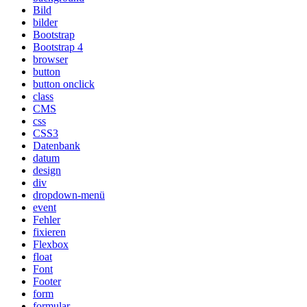
Bild
bilder
Bootstrap
Bootstrap 4
browser
button
button onclick
class
CMS
css
CSS3
Datenbank
datum
design
div
dropdown-menü
event
Fehler
fixieren
Flexbox
float
Font
Footer
form
formular