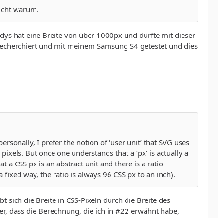
nicht warum.
ys hat eine Breite von über 1000px und dürfte mit dieser
 recherchiert und mit meinem Samsung S4 getestet und dies
personally, I prefer the notion of ‘user unit’ that SVG uses
 pixels. But once one understands that a ‘px’ is actually a
 a CSS px is an abstract unit and there is a ratio
a fixed way, the ratio is always 96 CSS px to an inch).
bt sich die Breite in CSS-Pixeln durch die Breite des
ter, dass die Berechnung, die ich in #22 erwähnt habe,