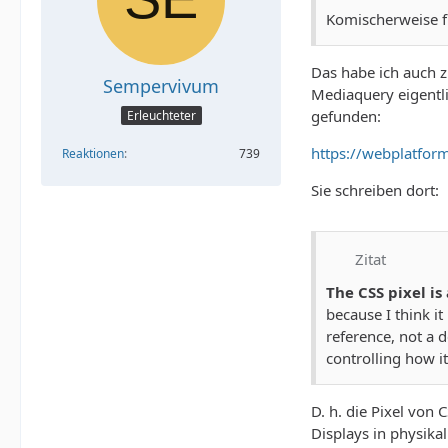
Komischerweise f
Das habe ich auch z
Sempervivum
Mediaquery eigentl
gefunden:
Erleuchteter
https://webplatform
Reaktionen
739
Sie schreiben dort:
Zitat
The CSS pixel is 
because I think it
reference, not a d
controlling how it
D. h. die Pixel von 
Displays in physika