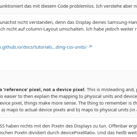
unktioniert das mit diesem Code problemlos. Ich verstehe aber 
unächst nicht verstanden, denn das Display deines Samsung-Hand
ich nicht auf column-Layout umschalten. Ich habe jedoch weiter
.github.io/docs/tutorials…ding-css-units/
a ‘reference’ pixel, not a device pixel
. This is misleading and, 
 is easier to then explain the mapping to physical units and device
evice pixel, things make more sense. The thing to remember is that
 a) maps to actual device pixels and b) maps to physical units (in 
CSS haben nichts mit den Pixeln des Displays zu tun. Offenbar ergi
lischen Pixeln dividiert durch devicePixelRatio. Und das heißt wei