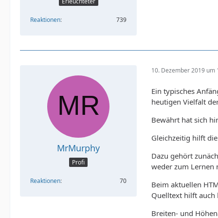
Erleuchteter
Reaktionen
739
10. Dezember 2019 um 
Ein typisches Anfän
heutigen Vielfalt de
Bewährt hat sich hi
Gleichzeitig hilft d
MrMurphy
Dazu gehört zunächs
Profi
weder zum Lernen no
Reaktionen
70
Beim aktuellen HTM
Quelltext hilft auc
Breiten- und Höhen