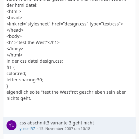
der html datei:
<html>
<head>
<link rel="stylesheet" href="design.css" type="text/css">
</head>
<body>
<h1>"test the West"</h1>
</body>
</html>
in der css datei design.css:
h1 {
color:red;
letter-spacing:30;
}
eigendlich solte "test the West"rot geschrieben sein aber
nichts geht.
css abschnitt3 variante 3 geht nicht
yussef57
15. November 2007 um 10:18