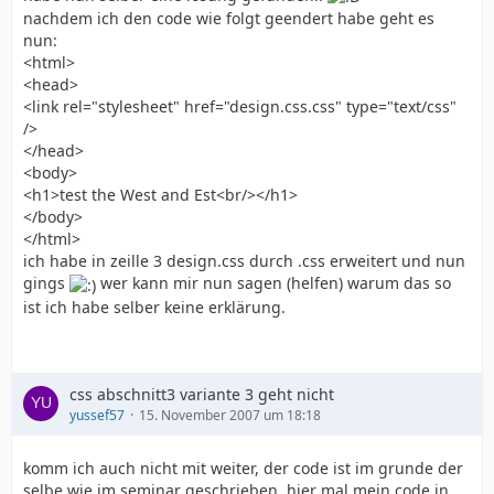
nachdem ich den code wie folgt geendert habe geht es
nun:
<html>
<head>
<link rel="stylesheet" href="design.css.css" type="text/css"
/>
</head>
<body>
<h1>test the West and Est<br/></h1>
</body>
</html>
ich habe in zeille 3 design.css durch .css erweitert und nun
gings
wer kann mir nun sagen (helfen) warum das so
ist ich habe selber keine erklärung.
css abschnitt3 variante 3 geht nicht
yussef57
15. November 2007 um 18:18
komm ich auch nicht mit weiter, der code ist im grunde der
selbe wie im seminar geschrieben. hier mal mein code in