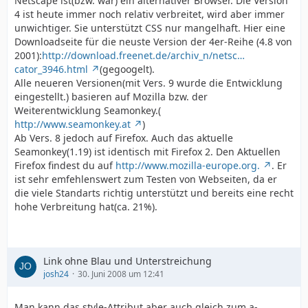
Netscape ist(bzw. war) ein alternativer Browser. Die Version
4 ist heute immer noch relativ verbreitet, wird aber immer
unwichtiger. Sie unterstützt CSS nur mangelhaft. Hier eine
Downloadseite für die neuste Version der 4er-Reihe (4.8 von
2001):
http://download.freenet.de/archiv_n/netsc…
cator_3946.html
(gegoogelt).
Alle neueren Versionen(mit Vers. 9 wurde die Entwicklung
eingestellt.) basieren auf Mozilla bzw. der
Weiterentwicklung Seamonkey.(
http://www.seamonkey.at
)
Ab Vers. 8 jedoch auf Firefox. Auch das aktuelle
Seamonkey(1.19) ist identisch mit Firefox 2. Den Aktuellen
Firefox findest du auf
http://www.mozilla-europe.org.
. Er
ist sehr emfehlenswert zum Testen von Webseiten, da er
die viele Standarts richtig unterstützt und bereits eine recht
hohe Verbreitung hat(ca. 21%).
Link ohne Blau und Unterstreichung
josh24
30. Juni 2008 um 12:41
Man kann das style-Attribut aber auch gleich zum a-