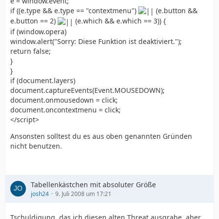
e = window.event;
if ((e.type && e.type == "contextmenu")
(e.button &&
e.button == 2)
(e.which && e.which == 3)) {
if (window.opera)
window.alert("Sorry: Diese Funktion ist deaktiviert.");
return false;
}
}
if (document.layers)
document.captureEvents(Event.MOUSEDOWN);
document.onmousedown = click;
document.oncontextmenu = click;
</script>
Ansonsten solltest du es aus oben genannten Gründen
nicht benutzen.
Tabellenkästchen mit absoluter Größe
josh24
9. Juli 2008 um 17:21
Tschuldigung, das ich diesen alten Threat ausgrabe, aber