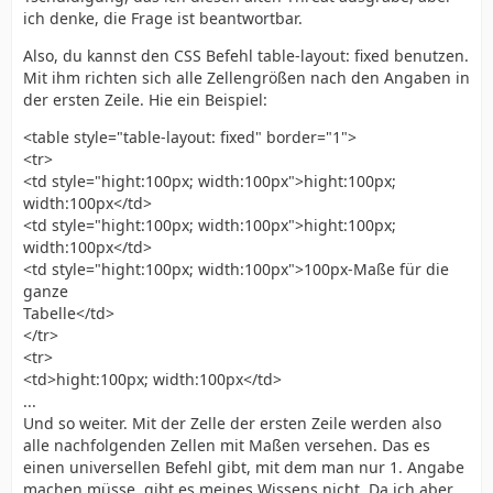
ich denke, die Frage ist beantwortbar.
Also, du kannst den CSS Befehl table-layout: fixed benutzen.
Mit ihm richten sich alle Zellengrößen nach den Angaben in
der ersten Zeile. Hie ein Beispiel:
<table style="table-layout: fixed" border="1">
<tr>
<td style="hight:100px; width:100px">hight:100px;
width:100px</td>
<td style="hight:100px; width:100px">hight:100px;
width:100px</td>
<td style="hight:100px; width:100px">100px-Maße für die
ganze
Tabelle</td>
</tr>
<tr>
<td>hight:100px; width:100px</td>
...
Und so weiter. Mit der Zelle der ersten Zeile werden also
alle nachfolgenden Zellen mit Maßen versehen. Das es
einen universellen Befehl gibt, mit dem man nur 1. Angabe
machen müsse, gibt es meines Wissens nicht. Da ich aber