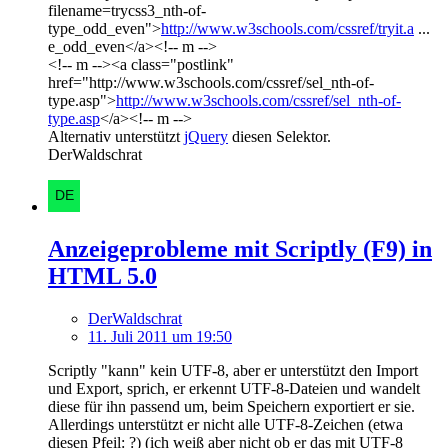
filename=trycss3_nth-of-
type_odd_even">
http://www.w3schools.com/cssref/tryit.a
...
e_odd_even</a><!-- m -->
<!-- m --><a class="postlink"
href="http://www.w3schools.com/cssref/sel_nth-of-
type.asp">
http://www.w3schools.com/cssref/sel_nth-of-
type.asp
</a><!-- m -->
Alternativ unterstützt
jQuery
diesen Selektor.
DerWaldschrat
Anzeigeprobleme mit Scriptly (F9) in
HTML 5.0
DerWaldschrat
11. Juli 2011 um 19:50
Scriptly "kann" kein UTF-8, aber er unterstützt den Import
und Export, sprich, er erkennt UTF-8-Dateien und wandelt
diese für ihn passend um, beim Speichern exportiert er sie.
Allerdings unterstützt er nicht alle UTF-8-Zeichen (etwa
diesen Pfeil: ?) (ich weiß aber nicht ob er das mit UTF-8