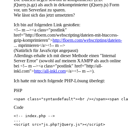
jQuery.js.gz) als auch in dekomprimierter (jQuery.js) Form
vor, um Serverlast zu sparen.
Wie lässt sich das jetzt umsetzten?
Ich bin auf folgenden Link gestoßen:
<!-- m --><a class="postlink"
href="http://floern.com/webscripting/dateien-mit-htaccess-
gzip-komprimieren">
http://floern.com/webscripting/dateien-
... mprimieren</a><!-- m -->
(Natürlich für JavaScript angepasst)
Allerdings erhalte ich mit dieser Methode einen "Internal
Server Error" (sowohl auf meinem XAMPP als auch online
bei <!-- m --><a class="postlink" href="http://all-
inkl.com">
http://all-inkl.com
</a><!-- m -->).
Ich hatte mir noch folgende PHP-Lösung überlegt:
PHP
<span class="syntaxdefault"><br /></span><span cla
Code
<script src="js.php?jQuery.js"></script>