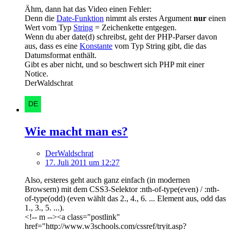
Ähm, dann hat das Video einen Fehler:
Denn die
Date-Funktion
nimmt als erstes Argument
nur
einen
Wert vom Typ
String
= Zeichenkette entgegen.
Wenn du aber date(d) schreibst, geht der PHP-Parser davon
aus, dass es eine
Konstante
vom Typ String gibt, die das
Datumsformat enthält.
Gibt es aber nicht, und so beschwert sich PHP mit einer
Notice.
DerWaldschrat
Wie macht man es?
DerWaldschrat
17. Juli 2011 um 12:27
Also, ersteres geht auch ganz einfach (in modernen
Browsern) mit dem CSS3-Selektor :nth-of-type(even) / :nth-
of-type(odd) (even wählt das 2., 4., 6. ... Element aus, odd das
1., 3., 5. ...).
<!-- m --><a class="postlink"
href="http://www.w3schools.com/cssref/tryit.asp?