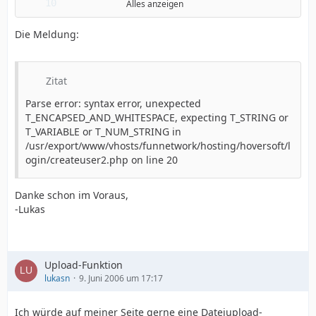
Alles anzeigen
Die Meldung:
Zitat
Parse error: syntax error, unexpected
T_ENCAPSED_AND_WHITESPACE, expecting T_STRING or
T_VARIABLE or T_NUM_STRING in
/usr/export/www/vhosts/funnetwork/hosting/hoversoft/l
ogin/createuser2.php on line 20
Danke schon im Voraus,
-Lukas
Upload-Funktion
lukasn
9. Juni 2006 um 17:17
Ich würde auf meiner Seite gerne eine Dateiupload-