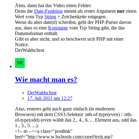
Ähm, dann hat das Video einen Fehler:
Denn die
Date-Funktion
nimmt als erstes Argument
nur
einen
Wert vom Typ
String
= Zeichenkette entgegen.
Wenn du aber date(d) schreibst, geht der PHP-Parser davon
aus, dass es eine
Konstante
vom Typ String gibt, die das
Datumsformat enthält.
Gibt es aber nicht, und so beschwert sich PHP mit einer
Notice.
DerWaldschrat
Wie macht man es?
DerWaldschrat
17. Juli 2011 um 12:27
Also, ersteres geht auch ganz einfach (in modernen
Browsern) mit dem CSS3-Selektor :nth-of-type(even) / :nth-
of-type(odd) (even wählt das 2., 4., 6. ... Element aus, odd das
1., 3., 5. ...).
<!-- m --><a class="postlink"
href="http://www.w3schools.com/cssref/tryit.asp?