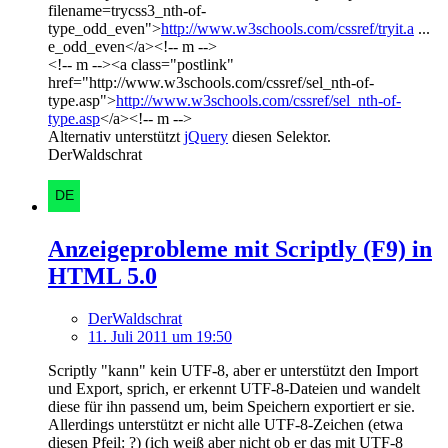
filename=trycss3_nth-of-
type_odd_even">
http://www.w3schools.com/cssref/tryit.a
...
e_odd_even</a><!-- m -->
<!-- m --><a class="postlink"
href="http://www.w3schools.com/cssref/sel_nth-of-
type.asp">
http://www.w3schools.com/cssref/sel_nth-of-
type.asp
</a><!-- m -->
Alternativ unterstützt
jQuery
diesen Selektor.
DerWaldschrat
Anzeigeprobleme mit Scriptly (F9) in
HTML 5.0
DerWaldschrat
11. Juli 2011 um 19:50
Scriptly "kann" kein UTF-8, aber er unterstützt den Import
und Export, sprich, er erkennt UTF-8-Dateien und wandelt
diese für ihn passend um, beim Speichern exportiert er sie.
Allerdings unterstützt er nicht alle UTF-8-Zeichen (etwa
diesen Pfeil: ?) (ich weiß aber nicht ob er das mit UTF-8