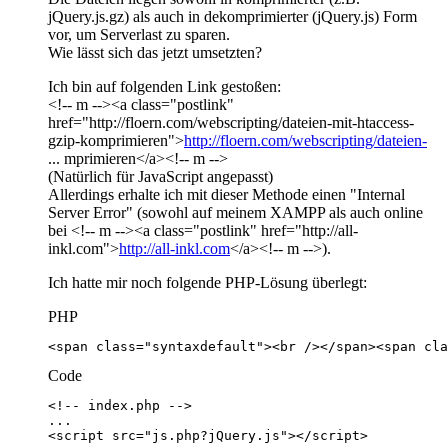
jQuery.js.gz) als auch in dekomprimierter (jQuery.js) Form
vor, um Serverlast zu sparen.
Wie lässt sich das jetzt umsetzten?
Ich bin auf folgenden Link gestoßen:
<!-- m --><a class="postlink"
href="http://floern.com/webscripting/dateien-mit-htaccess-
gzip-komprimieren">
http://floern.com/webscripting/dateien-
... mprimieren</a><!-- m -->
(Natürlich für JavaScript angepasst)
Allerdings erhalte ich mit dieser Methode einen "Internal
Server Error" (sowohl auf meinem XAMPP als auch online
bei <!-- m --><a class="postlink" href="http://all-
inkl.com">
http://all-inkl.com
</a><!-- m -->).
Ich hatte mir noch folgende PHP-Lösung überlegt:
PHP
<span class="syntaxdefault"><br /></span><span cla
Code
<script src="js.php?jQuery.js"></script>