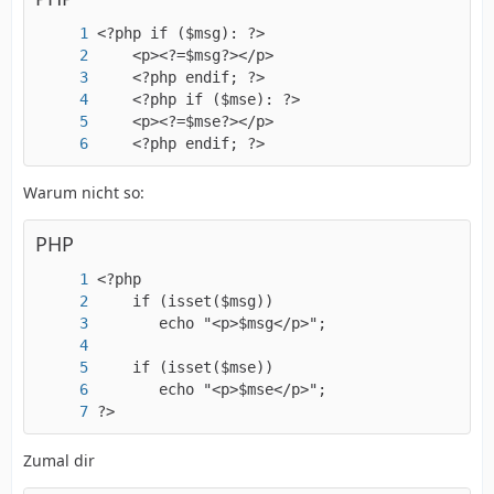
    <?php endif; ?>
Warum nicht so:
PHP
?>
Zumal dir