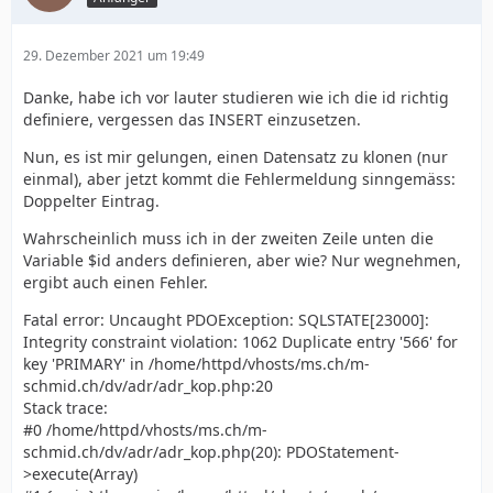
29. Dezember 2021 um 19:49
Danke, habe ich vor lauter studieren wie ich die id richtig
?>
definiere, vergessen das INSERT einzusetzen.
Nun, es ist mir gelungen, einen Datensatz zu klonen (nur
einmal), aber jetzt kommt die Fehlermeldung sinngemäss:
Doppelter Eintrag.
Wahrscheinlich muss ich in der zweiten Zeile unten die
Variable $id anders definieren, aber wie? Nur wegnehmen,
ergibt auch einen Fehler.
Fatal error: Uncaught PDOException: SQLSTATE[23000]:
Integrity constraint violation: 1062 Duplicate entry '566' for
key 'PRIMARY' in /home/httpd/vhosts/ms.ch/m-
schmid.ch/dv/adr/adr_kop.php:20
Stack trace:
#0 /home/httpd/vhosts/ms.ch/m-
schmid.ch/dv/adr/adr_kop.php(20): PDOStatement-
>execute(Array)