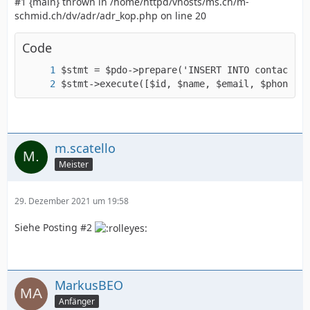
#1 {main} thrown in /home/httpd/vhosts/ms.ch/m-
schmid.ch/dv/adr/adr_kop.php on line 20
Code
$stmt->execute([$id, $name, $email, $phone, $
m.scatello
Meister
29. Dezember 2021 um 19:58
Siehe Posting #2
MarkusBEO
Anfänger