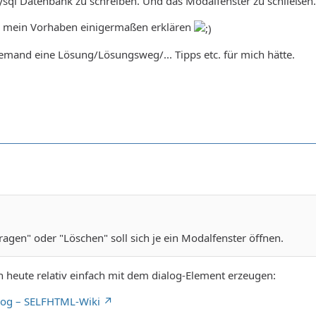
ysql Datenbank zu schreiben. Und das Modalfenster zu schließen.
te mein Vorhaben einigermaßen erklären
emand eine Lösung/Lösungsweg/... Tipps etc. für mich hätte.
tragen" oder "Löschen" soll sich je ein Modalfenster öffnen.
 heute relativ einfach mit dem dialog-Element erzeugen:
log – SELFHTML-Wiki