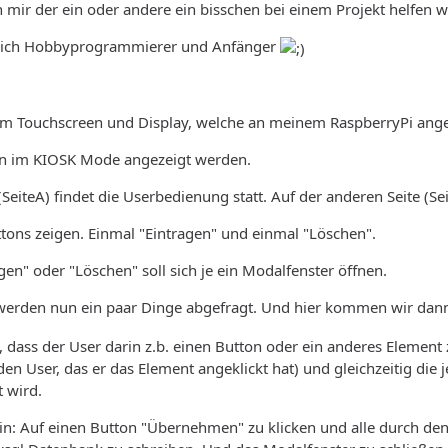
mir der ein oder andere ein bisschen bei einem Projekt helfen 
iglich Hobbyprogrammierer und Anfänger
em Touchscreen und Display, welche an meinem RaspberryPi ange
en im KIOSK Mode angezeigt werden.
(SeiteA) findet die Userbedienung statt. Auf der anderen Seite (Se
uttons zeigen. Einmal "Eintragen" und einmal "Löschen".
agen" oder "Löschen" soll sich je ein Modalfenster öffnen.
 werden nun ein paar Dinge abgefragt. Und hier kommen wir dan
s, dass der User darin z.b. einen Button oder ein anderes Element 
den User, das er das Element angeklickt hat) und gleichzeitig die 
t wird.
ein: Auf einen Button "Übernehmen" zu klicken und alle durch de