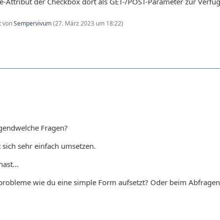
-Attribut der Checkbox dort als GET-/POST-Parameter zur Verfüg
zt von
Sempervivum
(
27. März 2023 um 18:22
)
irgendwelche Fragen?
 sich sehr einfach umsetzen.
ast...
sprobleme wie du eine simple Form aufsetzt? Oder beim Abfrage