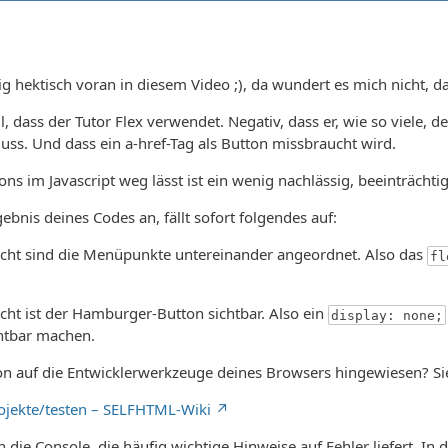
ig hektisch voran in diesem Video ;), da wundert es mich nicht, d
ll, dass der Tutor Flex verwendet. Negativ, dass er, wie so viele, 
s. Und dass ein a-href-Tag als Button missbraucht wird.
ns im Javascript weg lässt ist ein wenig nachlässig, beeinträchtig
ebnis deines Codes an, fällt sofort folgendes auf:
icht sind die Menüpunkte untereinander angeordnet. Also das
fl
cht ist der Hamburger-Button sichtbar. Also ein
display: none;
htbar machen.
on auf die Entwicklerwerkzeuge deines Browsers hingewiesen? Sie
jekte/testen – SELFHTML-Wiki
 die Console, die häufig wichtige Hinweise auf Fehler liefert. In di