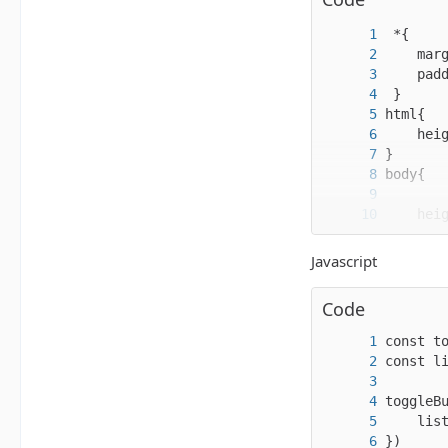
Javascript
Code
</html>
})