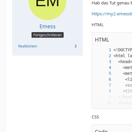
Hab das Tut genau 
https://my2.emess6
HTML
Emess
Fortgeschrittener
HTML
Reaktionen
3
CSS
Code