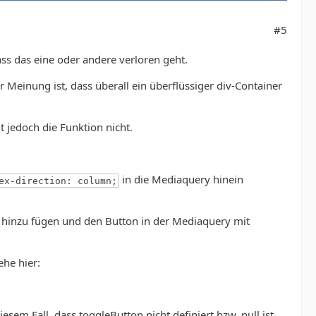
#5
ass das eine oder andere verloren geht.
der Meinung ist, dass überall ein überflüssiger div-Container
t jedoch die Funktion nicht.
in die Mediaquery hinein
ex-direction: column;
hinzu fügen und den Button in der Mediaquery mit
he hier:
esem Fall, dass toggleButton nicht definiert bzw. null ist.