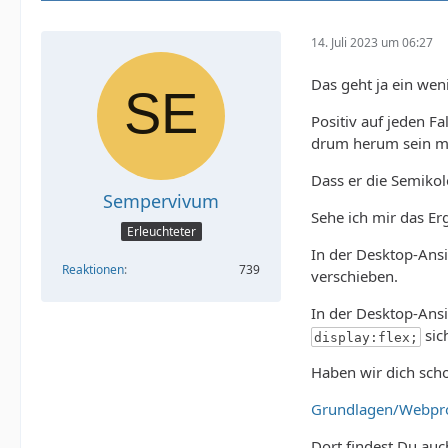
14. Juli 2023 um 06:27
Das geht ja ein wen
Positiv auf jeden Fa
drum herum sein mus
Dass er die Semikolo
Sempervivum
Sehe ich mir das Erg
Erleuchteter
In der Desktop-Ans
Reaktionen
739
verschieben.
In der Desktop-Ansi
sic
display:flex;
Haben wir dich sch
Grundlagen/Webpro
Dort findest Du auch