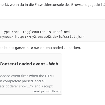
erkt, wenn du in die Entwicklerconsole des Browsers geguckt hät
onymous> https://my2.emess62.de/js/script.js:4
fer ist das ganze in DOMContentLoaded zu packen.
ontentLoaded event - Web
aded event fires when the HTML
 completely parsed, and all
<script defer src="…"> and <script…
developer.mozilla.org