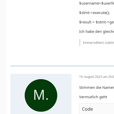
$username=$userfetc
$stmt->execute();
$result = $stmt->get
Ich habe den gleich
Einmal editiert, zulet
19. August 2023 um 20:
Stimmen die Namen
Vermutlich geht
Code