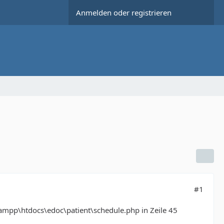
Anmelden oder registrieren
#1
xampp\htdocs\edoc\patient\schedule.php in Zeile 45