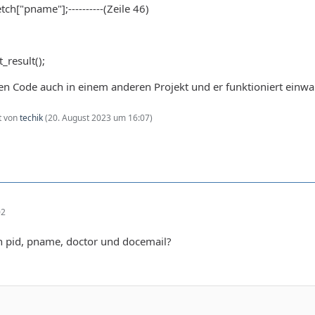
h["pname"];----------(Zeile 46)
_result();
en Code auch in einem anderen Projekt und er funktioniert einwan
zt von
techik
(
20. August 2023 um 16:07
)
02
 pid, pname, doctor und docemail?