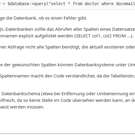
w = $database->query("select * from doctor where docemai
age die Datenbank, ob es einen Fehler gibt.
L-Datenbanken sollte das Abrufen aller Spalten eines Datensatze
namen explizit aufgelistet werden (SELECT col1, col2 FROM …). E
er Abfrage nicht alle Spalten benötigt, die aktuell existieren od
abe der gewünschten Spalten können Datenbanksysteme unter Um
r Spaltennamen macht den Code verständlicher, da die Tabellens
Datenbankschema (etwa bei Entfernung oder Umbenennung einer S
t hilfreich, da so keine Stelle im Code übersehen werden kann, an
asst werden müssen.