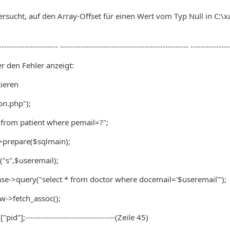
rsucht, auf den Array-Offset für einen Wert vom Typ Null in C:\
----------------------- -------------------------------------------------- ---------------
er den Fehler anzeigt:
ieren
on.php");
 from patient where pemail=?";
>prepare($sqlmain);
"s",$useremail);
se->query("select * from doctor where docemail='$useremail'");
w->fetch_assoc();
d"];-----------------------------------(Zeile 45)