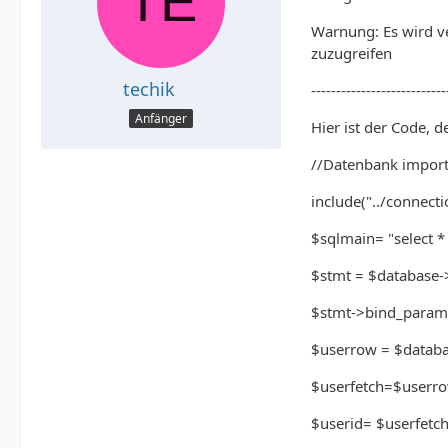
Warnung: Es wird ve
zuzugreifen
techik
---------------------------
Anfänger
Hier ist der Code, d
//Datenbank import
include("../connecti
$sqlmain= "select *
$stmt = $database-
$stmt->bind_param(
$userrow = $databa
$userfetch=$userro
$userid= $userfetch["pi