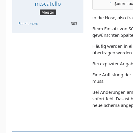
m.scatello
$userro
Meister
in die Hose, also fr
Reaktionen
303
Beim Einsatz von SQ
gewünschten Spalten
Häufig werden in ein
übertragen werden.
Bei expliziter Ang
Eine Auflistung de
muss.
Bei Änderungen am 
sofort fehl. Das is
neue Schema angep