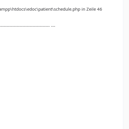
xampp\htdocs\edoc\patient\schedule.php in Zeile 46
----------------------------------- ---