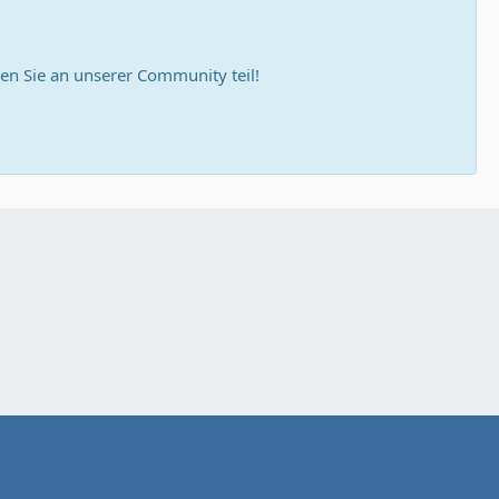
n Sie an unserer Community teil!
rs=yes, width=${w / systemZoom}, height=${h / syst