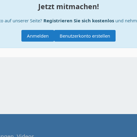
Jetzt mitmachen!
o auf unserer Seite?
Registrieren Sie sich kostenlos
und nehme
Anmelden
Benutzerkonto erstellen
     const newWindow = window.open(url, title, `scrollba
tungen, Videos