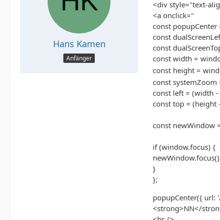
<div style="text-ali
<a onclick="
const popupCenter = (
const dualScreenLef
Hans Kamen
const dualScreenTo
const width = win
Anfänger
const height = win
const systemZoom =
const left = (width 
const top = (height
const newWindow = w
if (window.focus) {
newWindow.focus()
}
};
popupCenter({ url: '/
<strong>NN</stro
<br />