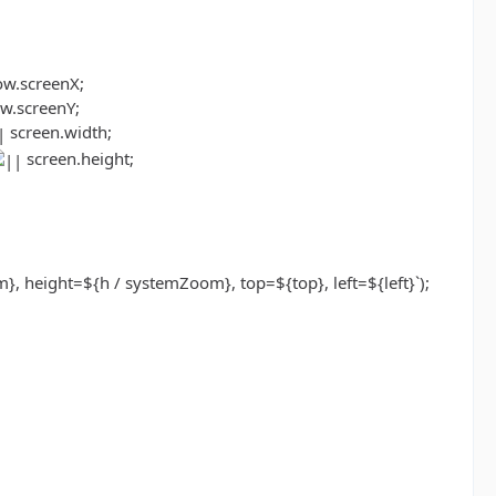
ow.screenX;
w.screenY;
screen.width;
screen.height;
, height=${h / systemZoom}, top=${top}, left=${left}`);