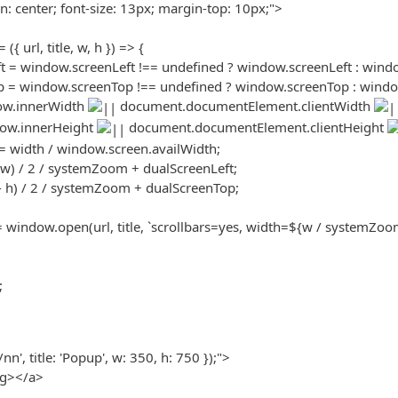
gn: center; font-size: 13px; margin-top: 10px;">
{ url, title, w, h }) => {
t = window.screenLeft !== undefined ? window.screenLeft : wind
p = window.screenTop !== undefined ? window.screenTop : windo
dow.innerWidth
document.documentElement.clientWidth
dow.innerHeight
document.documentElement.clientHeight
 width / window.screen.availWidth;
- w) / 2 / systemZoom + dualScreenLeft;
 - h) / 2 / systemZoom + dualScreenTop;
indow.open(url, title, `scrollbars=yes, width=${w / systemZoom}
;
nn', title: 'Popup', w: 350, h: 750 });">
ng></a>