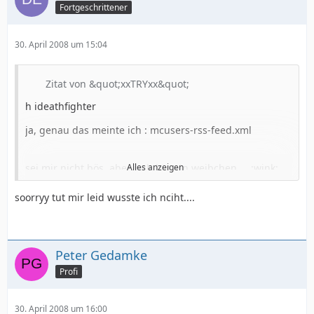
Fortgeschrittener
30. April 2008 um 15:04
Zitat von &quot;xxTRYxx&quot;
h ideathfighter
ja, genau das meinte ich : mcusers-rss-feed.xml
sei mir nicht bös, aber isch bin ein weibchen.... :wink:
Alles anzeigen
---
soorryy tut mir leid wusste ich nciht....
@ peter
ich würde mir das ja gerne anschauen,
aber hier: <!-- m --><a class="postlink"
Peter Gedamke
href="http://www.mcusers.de/mcusers-rss-
feed.xml">
http://www.mcusers.de/mcusers-rss-
Profi
feed.xml
</a><!-- m --> ..
steht doch auch nichts.... leere Seite.....
30. April 2008 um 16:00