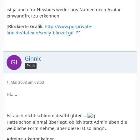
Was hast Du denn nun überhaupt ausprobiert?
ist ja auch für Newbies weder aus Namen noch Avatar
einwandfrei zu erkennen
[Blockierte Grafik:
http://www.pg-private-
line.de/dateien/smily_blinzel.gif
]
Ginnic
Profi
1. Mai 2008 um 08:53
Hi.....
Ist auch nicht schlimm deathfighter....
Hatte schon einmal überlegt, ob ich statt Admin eben die
weibliche Form nehme, aber diese ist so lang? ..
Admine < kennt keiner...