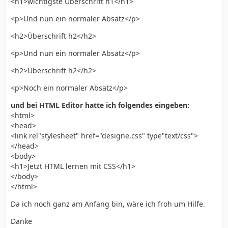
<h1>wichtigste Überschrift h1</h1>
<p>Und nun ein normaler Absatz</p>
<h2>Überschrift h2</h2>
<p>Und nun ein normaler Absatz</p>
<h2>Überschrift h2</h2>
<p>Noch ein normaler Absatz</p>
und bei HTML Editor hatte ich folgendes eingeben:
<html>
<head>
<link rel"stylesheet" href="designe.css" type"text/css">
</head>
<body>
<h1>Jetzt HTML lernen mit CSS</h1>
</body>
</html>
Da ich noch ganz am Anfang bin, wäre ich froh um Hilfe.
Danke