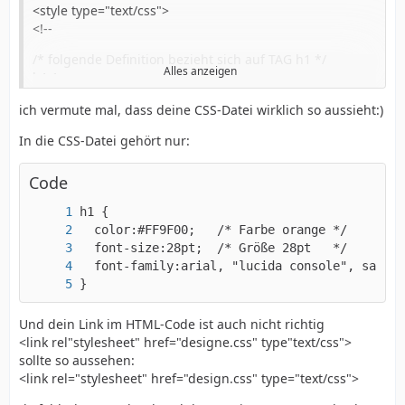
<style type="text/css">
<!--
/* folgende Definition bezieht sich auf TAG h1 */
Alles anzeigen
h1 {
color:#FF9F00; /* Farbe orange */
ich vermute mal, dass deine CSS-Datei wirklich so aussieht:)
font-size:28pt; /* Größe 28pt */
font-family:arial, "lucida console", sans-serif; /*
In die CSS-Datei gehört nur:
Schriftart */
}
Code
-->
</style>
}
Und dein Link im HTML-Code ist auch nicht richtig
<link rel"stylesheet" href="designe.css" type"text/css">
sollte so aussehen:
<link rel="stylesheet" href="design.css" type="text/css">