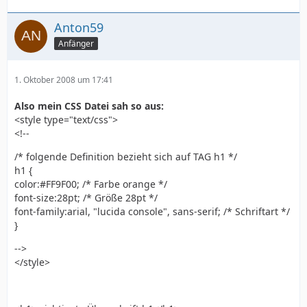
Anton59
Anfänger
1. Oktober 2008 um 17:41
Also mein CSS Datei sah so aus:
<style type="text/css">
<!--
/* folgende Definition bezieht sich auf TAG h1 */
h1 {
color:#FF9F00; /* Farbe orange */
font-size:28pt; /* Größe 28pt */
font-family:arial, "lucida console", sans-serif; /* Schriftart */
}
-->
</style>