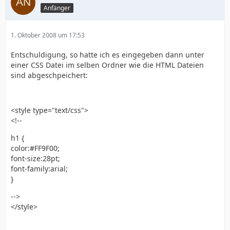
Anfänger
1. Oktober 2008 um 17:53
Entschuldigung, so hatte ich es eingegeben dann unter
einer CSS Datei im selben Ordner wie die HTML Dateien
sind abgeschpeichert:
<style type="text/css">
<!--
h1 {
color:#FF9F00;
font-size:28pt;
font-family:arial;
}
-->
</style>