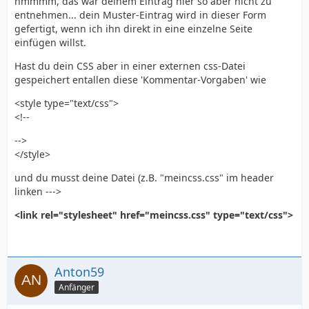
hmmmm, das war deinem Eintrag hier so aber nicht zu
h1 {
entnehmen... dein Muster-Eintrag wird in dieser Form
color:#FF9F00;
gefertigt, wenn ich ihn direkt in eine einzelne Seite
font-size:28pt;
einfügen willst.
font-family:arial;
}
Hast du dein CSS aber in einer externen css-Datei
gespeichert entallen diese 'Kommentar-Vorgaben' wie
-->
</style>
<style type="text/css">
<!--
-->
<h1>wichtigste Überschrift h1</h1>
</style>
<p>Und nun ein normaler Absatz</p>
und du musst deine Datei (z.B. "meincss.css" im header
linken --->
<h2>Überschrift h2</h2>
<link rel="stylesheet" href="meincss.css" type="text/css">
<p>Und nun ein normaler Absatz</p>
<h2>Überschrift h2</h2>
<p>Noch ein normaler Absatz</p>
Anton59
Anfänger