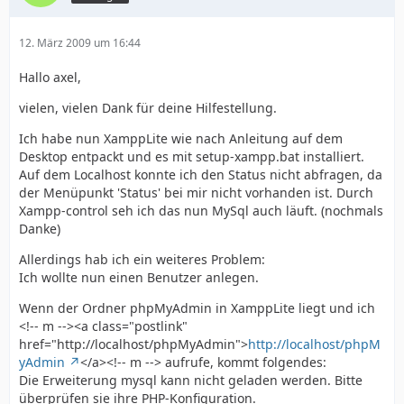
12. März 2009 um 16:44
Hallo axel,
vielen, vielen Dank für deine Hilfestellung.
Ich habe nun XamppLite wie nach Anleitung auf dem
Desktop entpackt und es mit setup-xampp.bat installiert.
Auf dem Localhost konnte ich den Status nicht abfragen, da
der Menüpunkt 'Status' bei mir nicht vorhanden ist. Durch
Xampp-control seh ich das nun MySql auch läuft. (nochmals
Danke)
Allerdings hab ich ein weiteres Problem:
Ich wollte nun einen Benutzer anlegen.
Wenn der Ordner phpMyAdmin in XamppLite liegt und ich
<!-- m --><a class="postlink"
href="http://localhost/phpMyAdmin">
http://localhost/phpM
yAdmin
</a><!-- m --> aufrufe, kommt folgendes:
Die Erweiterung mysql kann nicht geladen werden. Bitte
überprüfen sie ihre PHP-Konfiguration.