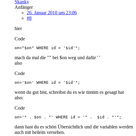
Skanky
Anfänger
26. Januar 2010 um 23:06
#8
hier
Code
on="$on" WHERE id = '$id'";
mach da mal die "" bei $on weg und dafür ' '
also
Code
on='$on' WHERE id = '$id'";
wenn du gut bist, schreibst du es wie timtim es gesagt hat
also:
Code
on='" . $on . "' WHERE id = '" .  $id . "'";
dann hast du es schön Übersichtlich und die variablen werden
auch mit heileits versehen.