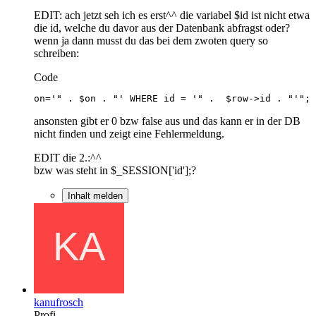
EDIT: ach jetzt seh ich es erst^^ die variabel $id ist nicht etwa
die id, welche du davor aus der Datenbank abfragst oder?
wenn ja dann musst du das bei dem zwoten query so
schreiben:
Code
on='" . $on . "' WHERE id = '" .  $row->id . "'";
ansonsten gibt er 0 bzw false aus und das kann er in der DB
nicht finden und zeigt eine Fehlermeldung.
EDIT die 2.:^^
bzw was steht in $_SESSION['id'];?
Inhalt melden
kanufrosch
Profi