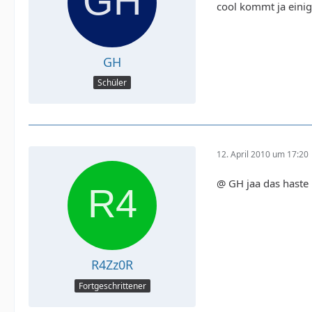
cool kommt ja einig
GH
Schüler
12. April 2010 um 17:20
@ GH jaa das haste 
R4Zz0R
Fortgeschrittener