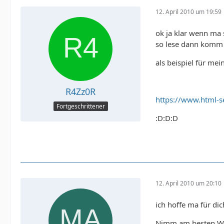
12. April 2010 um 19:59
ok ja klar wenn ma 
so lese dann komm i
als beispiel für mei
R4Zz0R
https://www.html-s
Fortgeschrittener
:D:D:D
12. April 2010 um 20:10
ich hoffe ma für di
Nimm am besten Webo