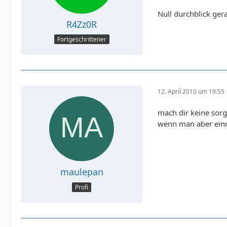
Null durchblick gerad
R4Zz0R
Fortgeschrittener
12. April 2010 um 19:55
mach dir keine sorg
wenn man aber einma
maulepan
Profi
});