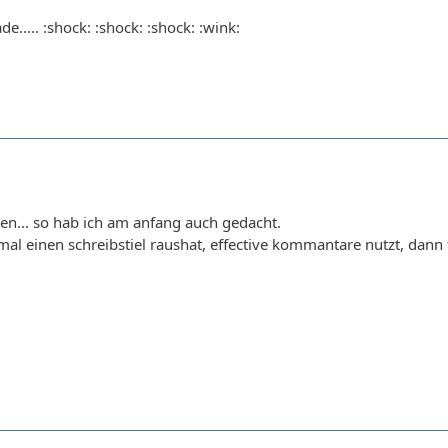
e..... :shock: :shock: :shock: :wink:
en... so hab ich am anfang auch gedacht.
l einen schreibstiel raushat, effective kommantare nutzt, dann f