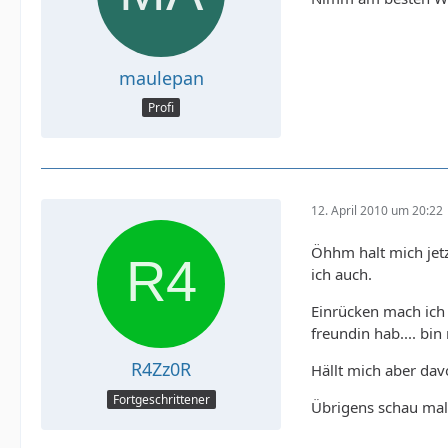
maulepan
Profi
12. April 2010 um 20:22
Öhhm halt mich jetz
ich auch.
Einrücken mach ich
freundin hab.... bin 
R4Zz0R
Hällt mich aber d
Fortgeschrittener
Übrigens schau mal 