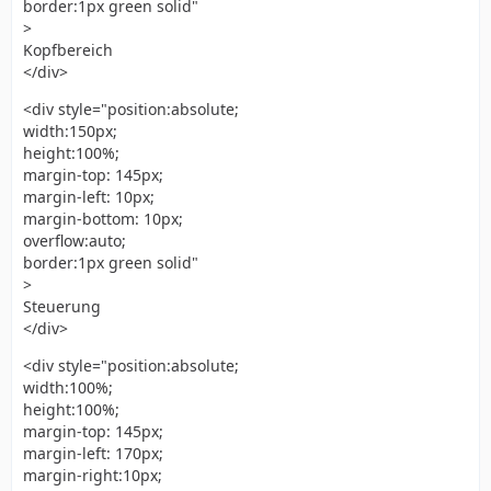
border:1px green solid"
>
Kopfbereich
</div>
<div style="position:absolute;
width:150px;
height:100%;
margin-top: 145px;
margin-left: 10px;
margin-bottom: 10px;
overflow:auto;
border:1px green solid"
>
Steuerung
</div>
<div style="position:absolute;
width:100%;
height:100%;
margin-top: 145px;
margin-left: 170px;
margin-right:10px;