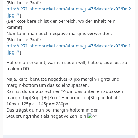
[Blockierte Grafik:
http://i271.photobucket.com/albums/jj147/Masterfox93/Div2
.jpg
]
(Der Rote bereich ist der berreich, wo der Inhalt rein
kommt)
Nun kann man auch negative margins verwenden:
[Blockierte Grafik:
http://i271.photobucket.com/albums/jj147/Masterfox93/Div1
.jpg
]
Hoffe man erkennt, was ich sagen will, hatte grade lust zu
malen xDD
Naja, kurz, benutze negative( -X px) margin-rights und
margin-bottom um das so einzupassen.
Kannst du dir ausrechnen^^ um das unten einzupassen:
margin-top[Kopf] + [Kopf] + margin-top[Strg. o. Inhalt]
10px + 125px + 145px = 280px
Das trägst du nun bei margin-bottom in der
Steuerung/Inhalt als negative Zahl ein