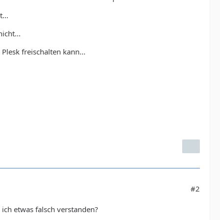
...
icht...
lesk freischalten kann...
#2
ich etwas falsch verstanden?