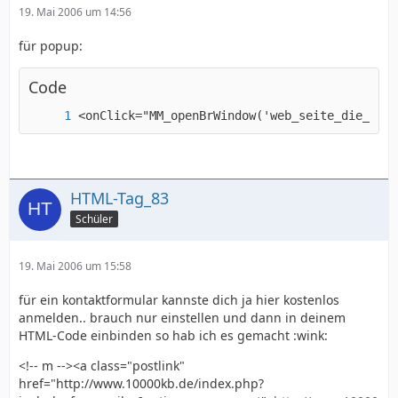
19. Mai 2006 um 14:56
für popup:
Code
<onClick="MM_openBrWindow('web_seite_die_ange
HTML-Tag_83
Schüler
19. Mai 2006 um 15:58
für ein kontaktformular kannste dich ja hier kostenlos
anmelden.. brauch nur einstellen und dann in deinem
HTML-Code einbinden so hab ich es gemacht :wink:
<!-- m --><a class="postlink"
href="http://www.10000kb.de/index.php?