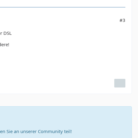
#3
er DSL
dere!
n Sie an unserer Community teil!