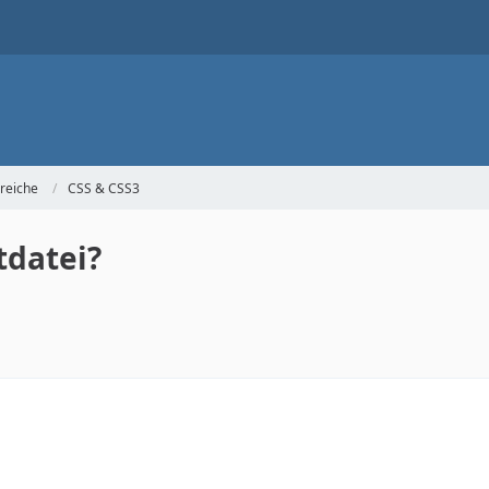
reiche
CSS & CSS3
tdatei?