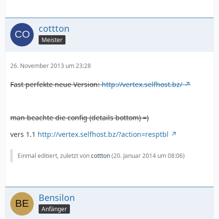
cottton
Meister
26. November 2013 um 23:28
Fast perfekte neue Version:
http://vertex.selfhost.bz/
man beachte die config (details bottom) =)
vers 1.1
http://vertex.selfhost.bz/?action=resptbl
Einmal editiert, zuletzt von
cottton
(
20. Januar 2014 um 08:06
)
Bensilon
Anfänger