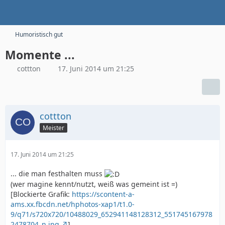
Humoristisch gut
Momente ...
cottton
17. Juni 2014 um 21:25
cottton
Meister
17. Juni 2014 um 21:25
... die man festhalten muss
(wer magine kennt/nutzt, weiß was gemeint ist =)
[Blockierte Grafik:
https://scontent-a-
ams.xx.fbcdn.net/hphotos-xap1/t1.0-
9/q71/s720x720/10488029_652941148128312_551745167978
2478704_n.jpg
]