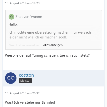
15. August 2014 um 18:23
Zitat von Yvonne
Hallo,
ich möchte eine übersetzung machen, nur weis ich
leider nicht wie ich es machen sooll.
Geschätze angeben:
Alles anzeigen
Eien Tabelle hat 10.000 deutsche Wörter,
jetzt möchte ich davon eine Übersetzung machen, das
Wieso leider auf Tuning schauen, tue ich auch stets?!
wäreg ca. 50 Sprachen.
Soll ich jetzt diese 50 Sprachen in einer tabelle machen?
Das wären ca. 100 Spalten, da ich die zweite hälfte, sehr
gerne den leuten zuverfügung stellen möchte, die mir
cottton
bei der übersetzung helfen (ZB.: Usr / Besucher).
Meister
somit kann ich später dan selbst meiner übersetzung
weiter verbessern, wenn diese nicht richtig sein sollte.
15. August 2014 um 20:32
Was sagt eigentölich die MYSQL Geschwindigkeit aus,
wenn ich 100 Spalten nebeneinader habe, wer kann mir
Was? Ich verstehe nur Bahnhof
da eine Antwort geben?