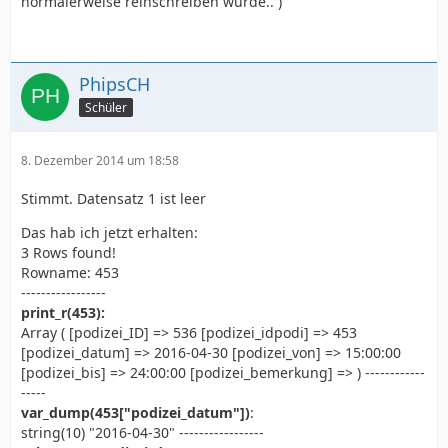
normalerweise reinschreiben würde.. )
PhipsCH
Schüler
8. Dezember 2014 um 18:58
Stimmt. Datensatz 1 ist leer
Das hab ich jetzt erhalten:
3 Rows found!
Rowname: 453
-----------------
print_r(453):
Array ( [podizei_ID] => 536 [podizei_idpodi] => 453
[podizei_datum] => 2016-04-30 [podizei_von] => 15:00:00
[podizei_bis] => 24:00:00 [podizei_bemerkung] => ) ------------
-----
var_dump(453["podizei_datum"])
:
string(10) "2016-04-30" -----------------