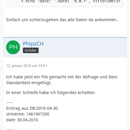
echo 'date: '.date( 'd.m.Y', strtotime($row_p
Einfach um sicherzugehen das alle Daten da ankommen..
PhipsCH
Schüler
12. Januar 2015 um 19:51
Ich habe jetzt ein File gemacht mit der Abfrage und Dein
Standarttest eingefügt.
In einer Schleife habe ich folgendes erhalten:
-----
Eintrag aus DB:2016-04-30
strtotime: 1461967200
date: 30.04.2016
-----