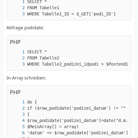
WHERE Tabelle1_ID = $_GET['podi_ID']
Abfrage podidate:
PHP
WHERE Tabelle2_podizei_idpodi = $Postendienst
In Array schreiben:
PHP