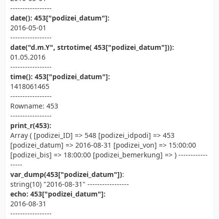
-----------------
date(): 453["podizei_datum"]:
2016-05-01
-----------------
date("d.m.Y", strtotime( 453["podizei_datum"])):
01.05.2016
-----------------
time(): 453["podizei_datum"]:
1418061465
-----------------
Rowname: 453
-----------------
print_r(453):
Array ( [podizei_ID] => 548 [podizei_idpodi] => 453
[podizei_datum] => 2016-08-31 [podizei_von] => 15:00:00
[podizei_bis] => 18:00:00 [podizei_bemerkung] => ) ------------
-----
var_dump(453["podizei_datum"])
:
string(10) "2016-08-31" -----------------
echo: 453["podizei_datum"]:
2016-08-31
-----------------