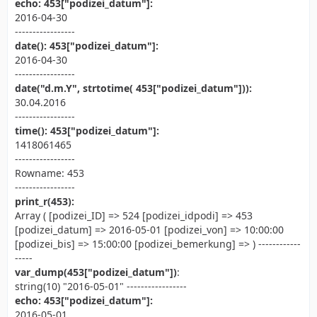
echo: 453["podizei_datum"]:
2016-04-30
-----------------
date(): 453["podizei_datum"]:
2016-04-30
-----------------
date("d.m.Y", strtotime( 453["podizei_datum"])):
30.04.2016
-----------------
time(): 453["podizei_datum"]:
1418061465
-----------------
Rowname: 453
-----------------
print_r(453):
Array ( [podizei_ID] => 524 [podizei_idpodi] => 453
[podizei_datum] => 2016-05-01 [podizei_von] => 10:00:00
[podizei_bis] => 15:00:00 [podizei_bemerkung] => ) ------------
-----
var_dump(453["podizei_datum"])
:
string(10) "2016-05-01" -----------------
echo: 453["podizei_datum"]:
2016-05-01