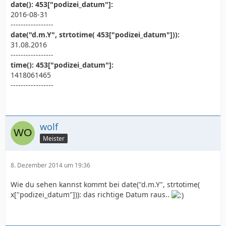
date(): 453["podizei_datum"]:
2016-08-31
-----------------
date("d.m.Y", strtotime( 453["podizei_datum"])):
31.08.2016
-----------------
time(): 453["podizei_datum"]:
1418061465
-----------------
wolf
Meister
8. Dezember 2014 um 19:36
Wie du sehen kannst kommt bei date("d.m.Y", strtotime(
x["podizei_datum"])): das richtige Datum raus..