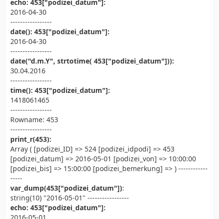
echo: 453["podizei_datum"]:
2016-04-30
-----------------
date(): 453["podizei_datum"]:
2016-04-30
-----------------
date("d.m.Y", strtotime( 453["podizei_datum"])):
30.04.2016
-----------------
time(): 453["podizei_datum"]:
1418061465
-----------------
Rowname: 453
-----------------
print_r(453):
Array ( [podizei_ID] => 524 [podizei_idpodi] => 453
[podizei_datum] => 2016-05-01 [podizei_von] => 10:00:00
[podizei_bis] => 15:00:00 [podizei_bemerkung] => ) ------------
-----
var_dump(453["podizei_datum"])
:
string(10) "2016-05-01" -----------------
echo: 453["podizei_datum"]:
2016-05-01