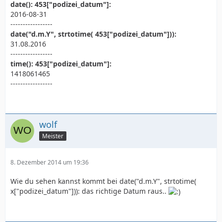
date(): 453["podizei_datum"]:
2016-08-31
-----------------
date("d.m.Y", strtotime( 453["podizei_datum"])):
31.08.2016
-----------------
time(): 453["podizei_datum"]:
1418061465
-----------------
wolf
Meister
8. Dezember 2014 um 19:36
Wie du sehen kannst kommt bei date("d.m.Y", strtotime(
x["podizei_datum"])): das richtige Datum raus..