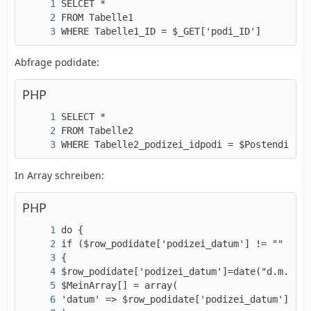
WHERE Tabelle1_ID = $_GET['podi_ID']
Abfrage podidate:
PHP
WHERE Tabelle2_podizei_idpodi = $Postendienst
In Array schreiben:
PHP