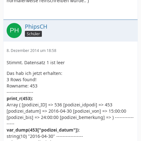
normalerweise reinschreiben würde.. )
PhipsCH
Schüler
8. Dezember 2014 um 18:58
Stimmt. Datensatz 1 ist leer
Das hab ich jetzt erhalten:
3 Rows found!
Rowname: 453
-----------------
print_r(453):
Array ( [podizei_ID] => 536 [podizei_idpodi] => 453
[podizei_datum] => 2016-04-30 [podizei_von] => 15:00:00
[podizei_bis] => 24:00:00 [podizei_bemerkung] => ) ------------
-----
var_dump(453["podizei_datum"])
:
string(10) "2016-04-30" -----------------