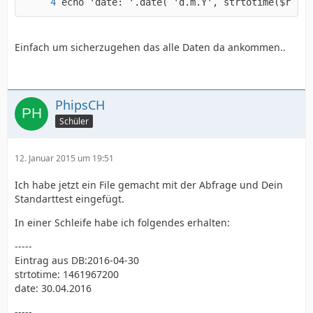
echo 'date: '.date( 'd.m.Y', strtotime($row_p
Einfach um sicherzugehen das alle Daten da ankommen..
PhipsCH
Schüler
12. Januar 2015 um 19:51
Ich habe jetzt ein File gemacht mit der Abfrage und Dein
Standarttest eingefügt.
In einer Schleife habe ich folgendes erhalten:
-----
Eintrag aus DB:2016-04-30
strtotime: 1461967200
date: 30.04.2016
-----