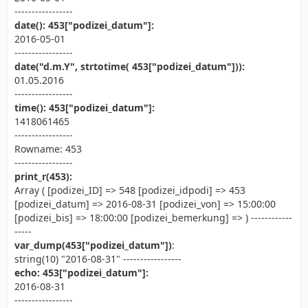
-----------------
date(): 453["podizei_datum"]:
2016-05-01
-----------------
date("d.m.Y", strtotime( 453["podizei_datum"])):
01.05.2016
-----------------
time(): 453["podizei_datum"]:
1418061465
-----------------
Rowname: 453
-----------------
print_r(453):
Array ( [podizei_ID] => 548 [podizei_idpodi] => 453
[podizei_datum] => 2016-08-31 [podizei_von] => 15:00:00
[podizei_bis] => 18:00:00 [podizei_bemerkung] => ) ------------
-----
var_dump(453["podizei_datum"])
:
string(10) "2016-08-31" -----------------
echo: 453["podizei_datum"]:
2016-08-31
-----------------