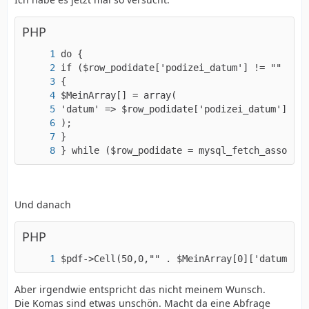
PHP
} while ($row_podidate = mysql_fetch_assoc($p
Und danach
PHP
$pdf->Cell(50,0,"" . $MeinArray[0]['datum'] .
Aber irgendwie entspricht das nicht meinem Wunsch.
Die Komas sind etwas unschön. Macht da eine Abfrage