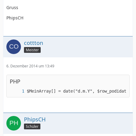
Gruss
PhipsCH
 }
cottton
Meister
6. Dezember 2014 um 13:49
PHP
$MeinArray[] = date("d.m.Y", $row_podidate['p
PhipsCH
Schüler