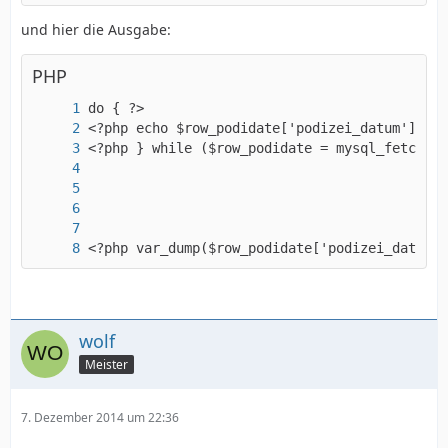
?>
und hier die Ausgabe:
$totalRows_podidate = mysql_num_rows($podidat
PHP
<?php var_dump($row_podidate['podizei_datum']
wolf
Meister
7. Dezember 2014 um 22:36