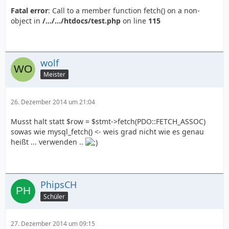
Fatal error
: Call to a member function fetch() on a non-
object in
/.../.../htdocs/test.php
on line
115
wolf
Meister
26. Dezember 2014 um 21:04
Musst halt statt $row = $stmt->fetch(PDO::FETCH_ASSOC)
sowas wie mysql_fetch() <- weis grad nicht wie es genau
heißt ... verwenden ..
PhipsCH
Schüler
27. Dezember 2014 um 09:15