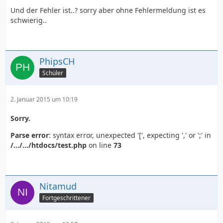
Und der Fehler ist..? sorry aber ohne Fehlermeldung ist es
schwierig..
PhipsCH
Schüler
2. Januar 2015 um 10:19
Sorry.
Parse error
: syntax error, unexpected '[', expecting ',' or ';' in
/.../.../htdocs/test.php
on line
73
Nitamud
Fortgeschrittener