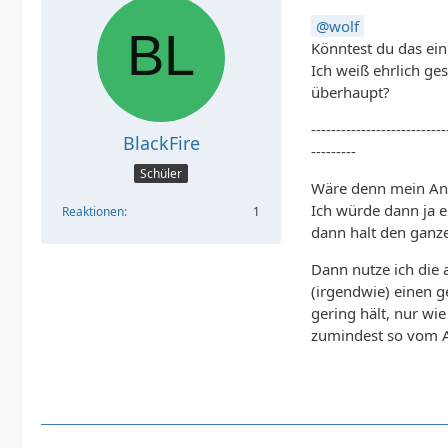
wolf
Könntest du das ein
Ich weiß ehrlich ges
überhaupt?
---------------------------
BlackFire
---------
Schüler
Wäre denn mein Ans
Ich würde dann ja e
Reaktionen
1
dann halt den ganz
Dann nutze ich die 
(irgendwie) einen g
gering hält, nur wi
zumindest so vom A