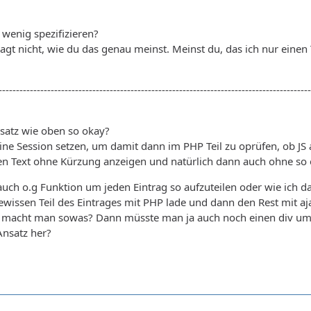
 wenig spezifizieren?
agt nicht, wie du das genau meinst. Meinst du, das ich nur einen 
------------------------------------------------------------------------------------------
atz wie oben so okay?
ine Session setzen, um damit dann im PHP Teil zu oprüfen, ob JS a
en Text ohne Kürzung anzeigen und natürlich dann auch ohne so 
auch o.g Funktion um jeden Eintrag so aufzuteilen oder wie ich da
ewissen Teil des Eintrages mit PHP lade und dann den Rest mit a
e macht man sowas? Dann müsste man ja auch noch einen div um d
nsatz her?