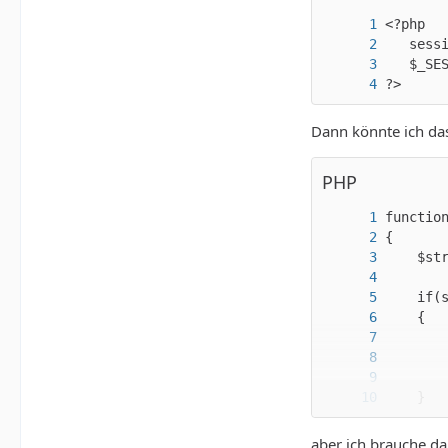
?>
Dann könnte ich das
PHP
}
aber ich brauche da