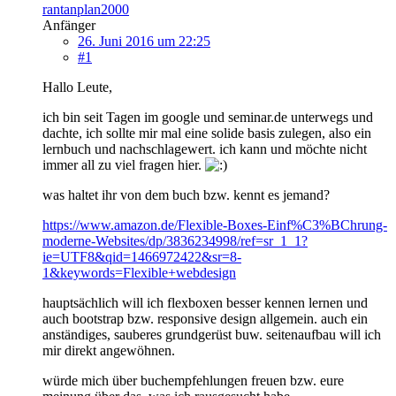
rantanplan2000
Anfänger
26. Juni 2016 um 22:25
#1
Hallo Leute,
ich bin seit Tagen im google und seminar.de unterwegs und
dachte, ich sollte mir mal eine solide basis zulegen, also ein
lernbuch und nachschlagewert. ich kann und möchte nicht
immer all zu viel fragen hier.
was haltet ihr von dem buch bzw. kennt es jemand?
https://www.amazon.de/Flexible-Boxes-Einf%C3%BChrung-
moderne-Websites/dp/3836234998/ref=sr_1_1?
ie=UTF8&qid=1466972422&sr=8-
1&keywords=Flexible+webdesign
hauptsächlich will ich flexboxen besser kennen lernen und
auch bootstrap bzw. responsive design allgemein. auch ein
anständiges, sauberes grundgerüst buw. seitenaufbau will ich
mir direkt angewöhnen.
würde mich über buchempfehlungen freuen bzw. eure