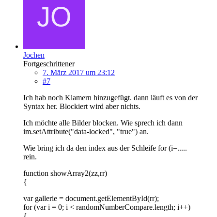
Jochen
Fortgeschrittener
7. März 2017 um 23:12
#7
Ich hab noch Klamern hinzugefügt. dann läuft es von der
Syntax her. Blockiert wird aber nichts.
Ich möchte alle Bilder blocken. Wie sprech ich dann
im.setAttribute("data-locked", "true") an.
Wie bring ich da den index aus der Schleife for (i=.....
rein.
function showArray2(zz,rr)
{
var gallerie = document.getElementById(rr);
for (var i = 0; i < randomNumberCompare.length; i++)
{