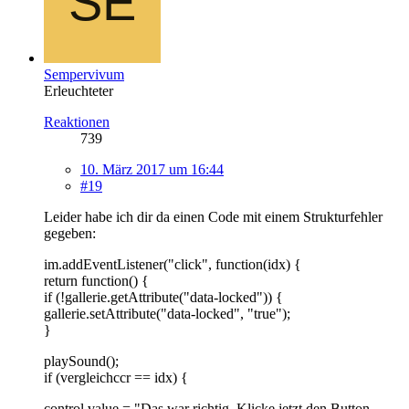
Sempervivum
Erleuchteter
Reaktionen
739
10. März 2017 um 16:44
#19
Leider habe ich dir da einen Code mit einem Strukturfehler
gegeben:
im.addEventListener("click", function(idx) {
return function() {
if (!gallerie.getAttribute("data-locked")) {
gallerie.setAttribute("data-locked", "true");
}
playSound();
if (vergleichccr == idx) {
control.value = "Das war richtig. Klicke jetzt den Button