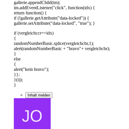
gallerie.appendChild(im);
im.addEventListener("click", function(idx) {
return function() {
if (!gallerie.getAttribute("data-locked")) {
gallerie.setAttribute("data-locked", "true"); }
if (vergleichccr==idx)
{
randomNumberBasic.splice(vergleichcbr,1);
alert(randomNumberBasic + "bravo"+ vergleichcbr);
}
else
{
alert("kein bravo");
}};
}(i));
}
Inhalt melden