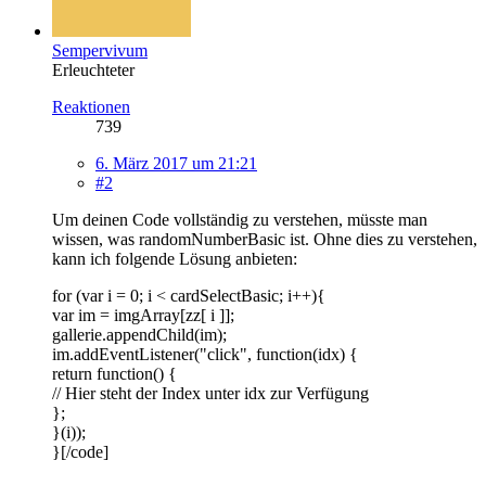
Sempervivum
Erleuchteter
Reaktionen
739
6. März 2017 um 21:21
#2
Um deinen Code vollständig zu verstehen, müsste man
wissen, was randomNumberBasic ist. Ohne dies zu verstehen,
kann ich folgende Lösung anbieten:
for (var i = 0; i < cardSelectBasic; i++){
var im = imgArray[zz[ i ]];
gallerie.appendChild(im);
im.addEventListener("click", function(idx) {
return function() {
// Hier steht der Index unter idx zur Verfügung
};
}(i));
}[/code]