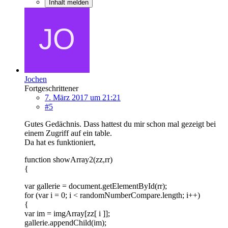
Inhalt melden
Jochen
Fortgeschrittener
7. März 2017 um 21:21
#5
Gutes Gedächnis. Dass hattest du mir schon mal gezeigt bei
einem Zugriff auf ein table.
Da hat es funktioniert,
function showArray2(zz,rr)
{
var gallerie = document.getElementById(rr);
for (var i = 0; i < randomNumberCompare.length; i++)
{
var im = imgArray[zz[ i ]];
gallerie.appendChild(im);