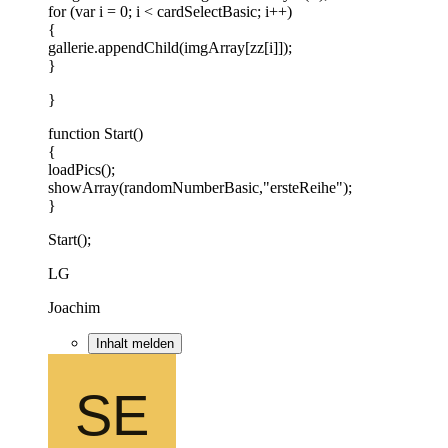
for (var i = 0; i < cardSelectBasic; i++)
{
gallerie.appendChild(imgArray[zz[i]]);
}
}
function Start()
{
loadPics();
showArray(randomNumberBasic,"ersteReihe");
}
Start();
LG
Joachim
Inhalt melden