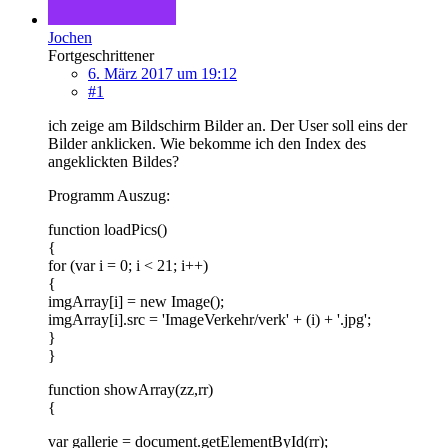
Jochen
Fortgeschrittener
6. März 2017 um 19:12
#1
ich zeige am Bildschirm Bilder an. Der User soll eins der
Bilder anklicken. Wie bekomme ich den Index des
angeklickten Bildes?
Programm Auszug:
function loadPics()
{
for (var i = 0; i < 21; i++)
{
imgArray[i] = new Image();
imgArray[i].src = 'ImageVerkehr/verk' + (i) + '.jpg';
}
}
function showArray(zz,rr)
{
var gallerie = document.getElementById(rr);