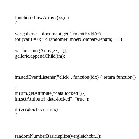
function showArray2(zz,rr)
{
var gallerie = document.getElementById(rr);
for (var i = 0; i < randomNumberCompare.length; i++)
{
var im = imgArray[zz[ i ]];
gallerie.appendChild(im);
im.addEventListener("click", function(idx) { return function()
{
if (!im.getAttribute("data-locked") {
im.setAttribute("data-locked", "true");
if (vergleichccr==idx)
{
randomNumberBasic.splice(vergleichcbr,1);