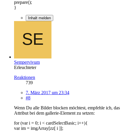
prepare();
}
Inhalt melden
Sempervivum
Erleuchteter
Reaktionen
739
7. März 2017 um 23:34
#8
Wenn Du alle Bilder blocken möchtest, empfehle ich, das
Attribut bei dem gallerie-Element zu setzen:
for (var i = 0; i < cardSelectBasic; i++){
var im = imgArray[zz[ i ]];