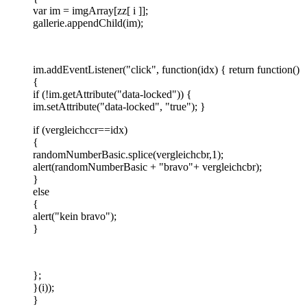
var im = imgArray[zz[ i ]];
gallerie.appendChild(im);
im.addEventListener("click", function(idx) { return function()
{
if (!im.getAttribute("data-locked")) {
im.setAttribute("data-locked", "true"); }
if (vergleichccr==idx)
{
randomNumberBasic.splice(vergleichcbr,1);
alert(randomNumberBasic + "bravo"+ vergleichcbr);
}
else
{
alert("kein bravo");
}
};
}(i));
}