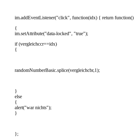
im.addEventListener("click", function(idx) { return function()
{
im.setAttribute("data-locked", "true");
if (vergleichccr==idx)
{
randomNumberBasic.splice(vergleichcbr,1);
}
else
{
alert("war nichts");
}
};