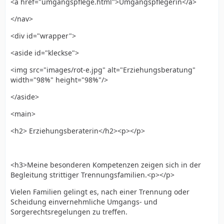
<a href="umgangspflege.html">Umgangspflegerin</a>
</nav>
<div id="wrapper">
<aside id="kleckse">
<img src="images/rot-e.jpg" alt="Erziehungsberatung"
width="98%" height="98%"/>
</aside>
<main>
<h2> Erziehungsberaterin</h2><p></p>
<h3>Meine besonderen Kompetenzen zeigen sich in der
Begleitung strittiger Trennungsfamilien.<p></p>
Vielen Familien gelingt es, nach einer Trennung oder
Scheidung einvernehmliche Umgangs- und
Sorgerechtsregelungen zu treffen.