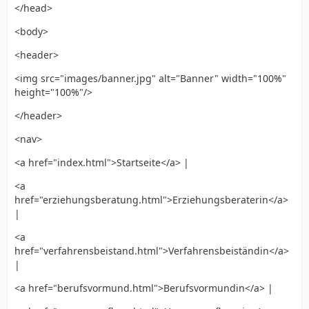
</head>
<body>
<header>
<img src="images/banner.jpg" alt="Banner" width="100%"
height="100%"/>
</header>
<nav>
<a href="index.html">Startseite</a> |
<a
href="erziehungsberatung.html">Erziehungsberaterin</a>
|
<a
href="verfahrensbeistand.html">Verfahrensbeiständin</a>
|
<a href="berufsvormund.html">Berufsvormundin</a> |