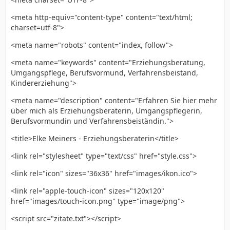
<meta http-equiv="content-type" content="text/html;
charset=utf-8">
<meta name="robots" content="index, follow">
<meta name="keywords" content="Erziehungsberatung,
Umgangspflege, Berufsvormund, Verfahrensbeistand,
Kindererziehung">
<meta name="description" content="Erfahren Sie hier mehr
über mich als Erziehungsberaterin, Umgangspflegerin,
Berufsvormundin und Verfahrensbeiständin.">
<title>Elke Meiners - Erziehungsberaterin</title>
<link rel="stylesheet" type="text/css" href="style.css">
<link rel="icon" sizes="36x36" href="images/ikon.ico">
<link rel="apple-touch-icon" sizes="120x120"
href="images/touch-icon.png" type="image/png">
<script src="zitate.txt"></script>