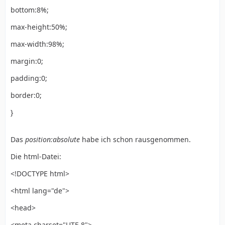
bottom:8%;
max-height:50%;
max-width:98%;
margin:0;
padding:0;
border:0;
}
Das
position:absolute
habe ich schon rausgenommen.
Die html-Datei:
<!DOCTYPE html>
<html lang="de">
<head>
<meta charset="UTF-8">