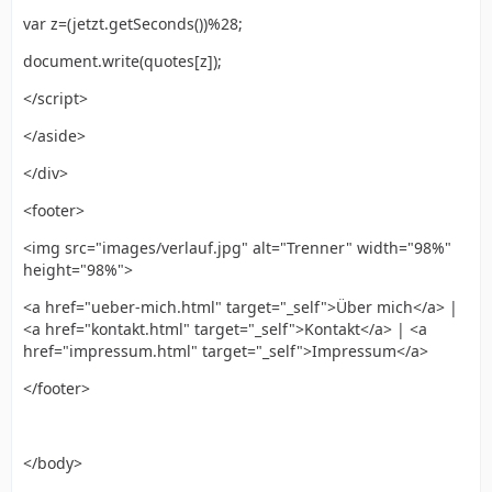
var z=(jetzt.getSeconds())%28;
document.write(quotes[z]);
</script>
</aside>
</div>
<footer>
<img src="images/verlauf.jpg" alt="Trenner" width="98%"
height="98%">
<a href="ueber-mich.html" target="_self">Über mich</a> |
<a href="kontakt.html" target="_self">Kontakt</a> | <a
href="impressum.html" target="_self">Impressum</a>
</footer>
</body>