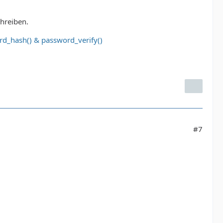
hreiben.
rd_hash() & password_verify()
#7