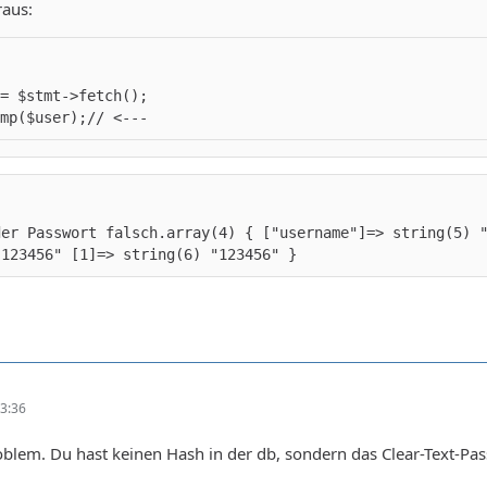
aus:
mp($user);// <---
der Passwort falsch.array(4) { ["username"]=> string(5) 
"123456" [1]=> string(6) "123456" }
3:36
oblem. Du hast keinen Hash in der db, sondern das Clear-Text-Pa