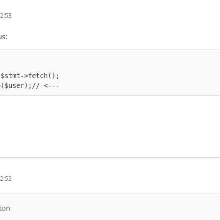
2:53
s:
p($user);// <---
2:52
tton