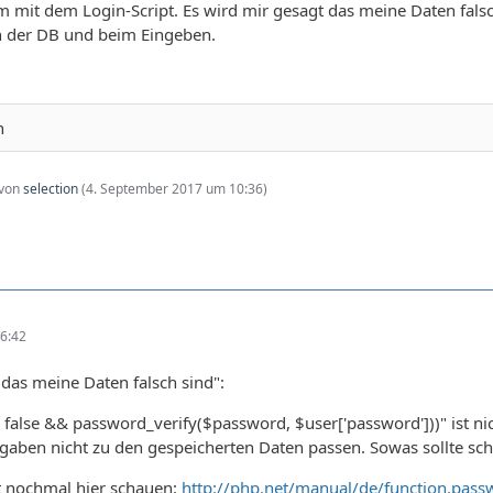
m mit dem Login-Script. Es wird mir gesagt das meine Daten falsch
in der DB und beim Eingeben.
n
 von
selection
(
4. September 2017 um 10:36
)
6:42
 das meine Daten falsch sind":
 false && password_verify($password, $user['password']))" ist nic
ngaben nicht zu den gespeicherten Daten passen. Sowas sollte sch
t nochmal hier schauen:
http://php.net/manual/de/function.pass