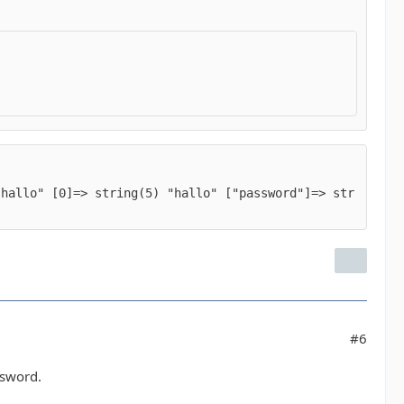
"hallo" [0]=> string(5) "hallo" ["password"]=> str
#6
ssword.