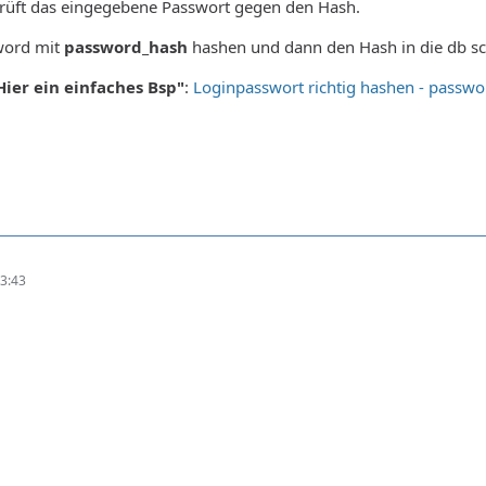
rüft das eingegebene Passwort gegen den Hash.
word mit
password_hash
hashen und dann den Hash in die db sc
Hier ein einfaches Bsp"
:
Loginpasswort richtig hashen - passwo
3:43