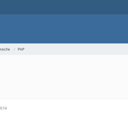
reiche
PHP
0:14