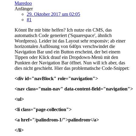
Maredoo
Anfänger
29. Oktober 2017 um 02:05
#1
Könnt Ihr mir bitte helfen? Ich nutze ein CMS, das
automatisch Code generiert ('Squarespace', ähnlich
Wordpress). Leider ist das Layout sehr responsiv; ab einer
horizontalen Auflösung von 640px verschwindet die
Navigation Bar und ein Button erscheint, der bei einem
Tippen oder Klick drauf ein Dropdown-Menü mit den
Punkten der Navigation Bar öffnet. Nun will ich aber, das
dies nicht geschieht. Hier das problematische Code-Snippet:
<div id="navBlock" role="navigation">
<nav class="main-nav" data-content-field="navigation">
<ul>
<li class="page-collection">
<a href="/palindrom-1/">palindrom</a>
</li>