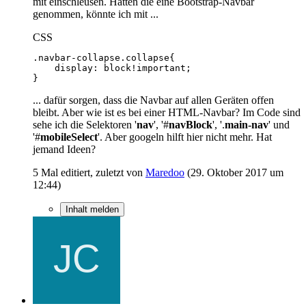
mit einschleusen. Hätten die eine Bootstrap-Navbar
genommen, könnte ich mit ...
CSS
}
... dafür sorgen, dass die Navbar auf allen Geräten offen
bleibt. Aber wie ist es bei einer HTML-Navbar? Im Code sind
sehe ich die Selektoren '
nav
', '#
navBlock
', '.
main-nav
' und
'#
mobileSelect
'. Aber googeln hilft hier nicht mehr. Hat
jemand Ideen?
5 Mal editiert, zuletzt von
Maredoo
(
29. Oktober 2017 um
12:44
)
Inhalt melden