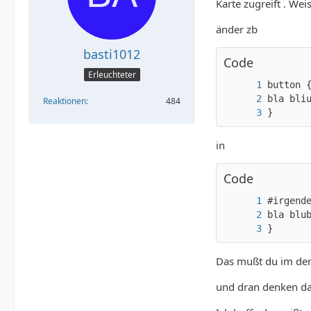
Karte zugreift . Wei
änder zb
basti1012
Code
Erleuchteter
Reaktionen
484
}
in
Code
}
Das mußt du im der
und dran denken da