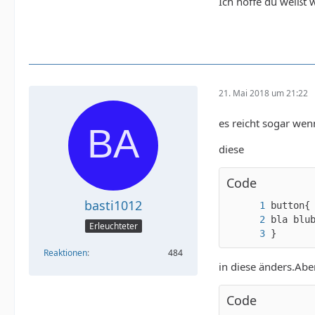
Ich hoffe du weißt 
21. Mai 2018 um 21:22
es reicht sogar wen
diese
Code
basti1012
Erleuchteter
}
Reaktionen
484
in diese änders.Abe
Code