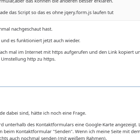
rmular,aber das können die anderen besser erklären.
ade das Script so das es ohne jqery.form.js laufen tut
hmal nachgeschaut hast.
und es funktioniert jetzt auch wieder.
ach mal im Internet mit https aufgerufen und den Link kopiert und 
r Umstellung http zu https.
e dabei sind, hätte ich noch eine Frage.
rd unterhalb des Kontaktformulars eine Google-Karte angezeigt. Lei
on beim Kontaktformular "Senden". Wenn ich meine Seite mit dem 
chts auch nochmal senden (mit weißem Rahmen).