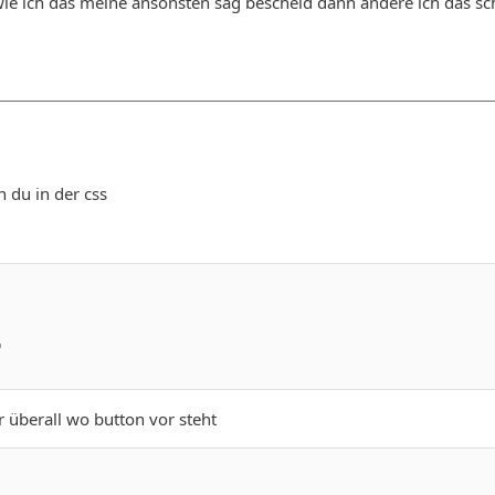
wie ich das meine ansonsten sag bescheid dann ändere ich das sc
n du in der css
r überall wo button vor steht