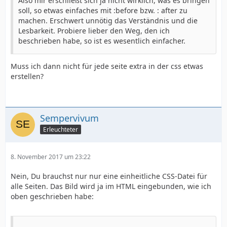
Also mir erschließt sich ja nicht wirklich, was es bringen
soll, so etwas einfaches mit :before bzw. : after zu
#menue_bg{
machen. Erschwert unnötig das Verständnis und die
Lesbarkeit. Probiere lieber den Weg, den ich
beschrieben habe, so ist es wesentlich einfacher.
width:100%;
Muss ich dann nicht für jede seite extra in der css etwas
height:33px;
erstellen?
background:url(menue_bg.png);
Sempervivum
}
Erleuchteter
#menue {
8. November 2017 um 23:22
Nein, Du brauchst nur nur eine einheitliche CSS-Datei für
width:960px;
alle Seiten. Das Bild wird ja im HTML eingebunden, wie ich
oben geschrieben habe:
margin:0px auto;