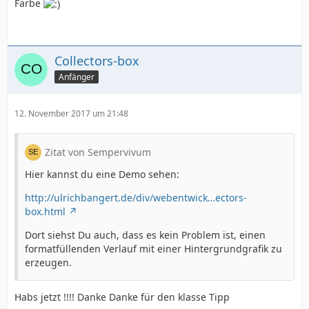
Farbe
margin-top:8px;
Collectors-box
}
Anfänger
.menue_button:hover {
12. November 2017 um 21:48
background-position:0px -33px;
Zitat von Sempervivum
}
Hier kannst du eine Demo sehen:
http://ulrichbangert.de/div/webentwick…ectors-
#webseite {
box.html
Dort siehst Du auch, dass es kein Problem ist, einen
width:960px;
formatfüllenden Verlauf mit einer Hintergrundgrafik zu
erzeugen.
margin:0px auto;
Habs jetzt !!!! Danke Danke für den klasse Tipp