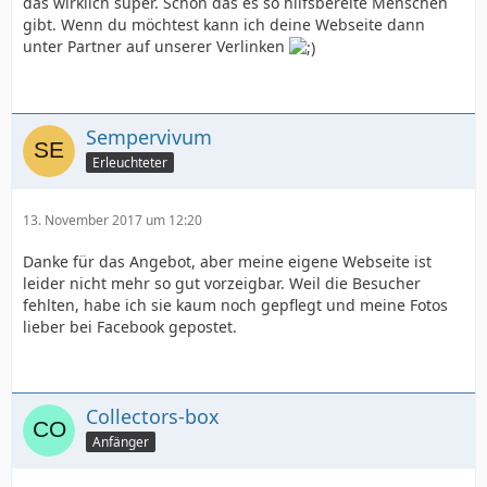
float:left;
das wirklich super. Schön das es so hilfsbereite Menschen
gibt. Wenn du möchtest kann ich deine Webseite dann
unter Partner auf unserer Verlinken
width:475.5px;
height:224px;
Sempervivum
Erleuchteter
}
13. November 2017 um 12:20
##info_right {
Danke für das Angebot, aber meine eigene Webseite ist
leider nicht mehr so gut vorzeigbar. Weil die Besucher
float:left;
fehlten, habe ich sie kaum noch gepflegt und meine Fotos
lieber bei Facebook gepostet.
width:475.5px;
height:224px;
Collectors-box
Anfänger
}