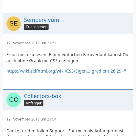
text-align:center;
Sempervivum
}
Erleuchteter
#infobox {
12. November 2017 um 21:52
Freut mich zu lesen. Einen einfachen Farbverlauf kannst Du
width:960px;
auch ohne Grafik mit CSS erzeugen:
https://wiki.selfhtml.org/wiki/CSS/Eigen…-gradient.28.29
height:224px;
background:url(bg_infobox.png) repeat-x;
Collectors-box
Anfänger
}
12. November 2017 um 21:54
#info_left {
Danke für den tollen Support. Für mich als Anfängerin ist