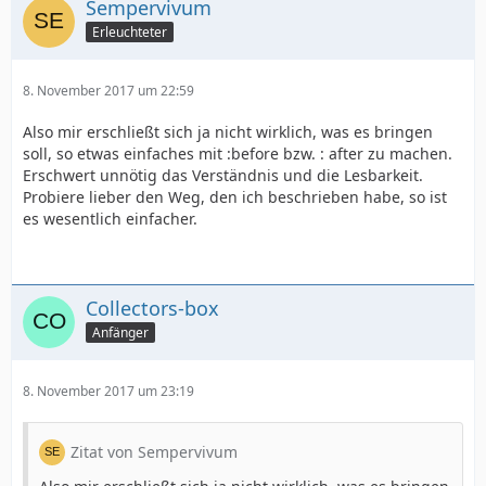
Sempervivum
Erleuchteter
}
8. November 2017 um 22:59
#header {
Also mir erschließt sich ja nicht wirklich, was es bringen
soll, so etwas einfaches mit :before bzw. : after zu machen.
width:100%;
Erschwert unnötig das Verständnis und die Lesbarkeit.
Probiere lieber den Weg, den ich beschrieben habe, so ist
es wesentlich einfacher.
height:241px;
background:url(header_bg.png) repeat-x;
Collectors-box
Anfänger
margin:0px auto;
8. November 2017 um 23:19
text-align:center;
Zitat von Sempervivum
}