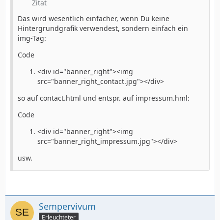
Zitat
text-align:center;
Das wird wesentlich einfacher, wenn Du keine
Hintergrundgrafik verwendest, sondern einfach ein
}
img-Tag:
Code
#menue a {
<div id="banner_right"><img
src="banner_right_contact.jpg"></div>
text-decoration:none;
so auf contact.html und entspr. auf impressum.hml:
}
Code
<div id="banner_right"><img
.menue_button {
src="banner_right_impressum.jpg"></div>
usw.
float:left;
width:160px;
Sempervivum
Erleuchteter
heigt:33px;