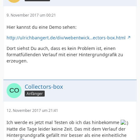
9. November 2017 um 00:21
background:url(menue_hover.png) no-repeat;
Hier kannst du eine Demo sehen:
background-position: 0px 0px;
http://ulrichbangert.de/div/webentwick…ectors-box.html
Dort siehst Du auch, dass es kein Problem ist, einen
}
formatfüllenden Verlauf mit einer Hintergrundgrafik zu
erzeugen.
.menue_button p {
font-size:16px;
Collectors-box
Anfänger
font-family:arial;
12. November 2017 um 21:41
color:#666;
Ich werde es jetzt mal Testen ob ich das hinbekomme
Hatte die Tage leider keine Zeit. Das mit dem Verlauf der
margin: 0px;
Hintergrundgrafik gefällt mir besser als eine einheitliche