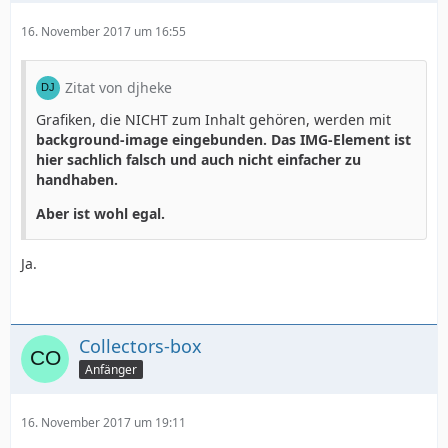
width:244.5px;
16. November 2017 um 16:55
height:224px;
Zitat von djheke
Grafiken, die NICHT zum Inhalt gehören, werden mit
text-align:left;
background-image eingebunden. Das IMG-Element ist
hier sachlich falsch und auch nicht einfacher zu
handhaben.
}
Aber ist wohl egal.
#info_left_text h1 {
Ja.
font-size:14px;
Collectors-box
font-family:Verdana, Geneva, sans-serif;
Anfänger
font-weight:bold;
16. November 2017 um 19:11