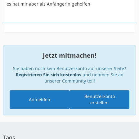
color:#000;
es hat mir aber als Anfängerin geholfen
margin:0px;
margin-top:8px;
margin-left:10px;
Jetzt mitmachen!
Sie haben noch kein Benutzerkonto auf unserer Seite?
}
Registrieren Sie sich kostenlos
und nehmen Sie an
unserer Community teil!
#info_left_text p {
Benutzerkonto
Anmelden
erstellen
font-size:14px;
font-family:Vedana, Verdana, Geneva, sans-serif;
color:#000;
Tags