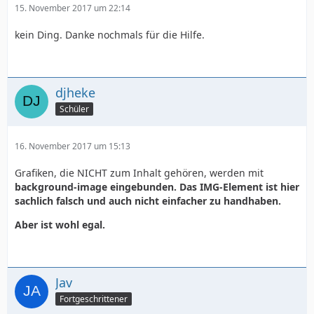
15. November 2017 um 22:14
#info_middle {
kein Ding. Danke nochmals für die Hilfe.
float:left;
djheke
width:9px;
Schüler
height:224px;
16. November 2017 um 15:13
Grafiken, die NICHT zum Inhalt gehören, werden mit
background:url(infoboxline.png)no-repeat;
background-image eingebunden. Das IMG-Element ist hier
sachlich falsch und auch nicht einfacher zu handhaben.
}
Aber ist wohl egal.
#info_left_text {
Jav
float:left;
Fortgeschrittener