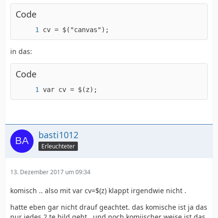
Code
cv = $("canvas");
in das:
Code
var cv = $(z);
basti1012
Erleuchteter
13. Dezember 2017 um 09:34
komisch .. also mit var cv=$(z) klappt irgendwie nicht .
hatte eben gar nicht drauf geachtet. das komische ist ja das
nur jedes 2 te bild geht . und noch komiischer weise ist das