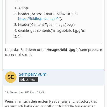
<?php
header("Access-Control-Allow-Origin:
https://fiddle.jshell.net
");
header('Content-Type: image/jpeg');
die(file_get_contents("images/bild1.jpg"));
?>
Liegt das Bild denn unter /images/bild1.jpg ? Dann probiere
ich es mal damit.
Sempervivum
Erleuchteter
12. Dezember 2017 um 17:49
Wenn man sich den ersten Header ansieht, ist sofort klar,
warum: Ich habe den Zugriff nur für fiddle frei gegeben.