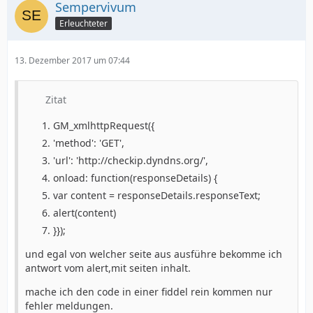
Sempervivum
Erleuchteter
13. Dezember 2017 um 07:44
Zitat
GM_xmlhttpRequest({
'method': 'GET',
'url': 'http://checkip.dyndns.org/',
onload: function(responseDetails) {
var content = responseDetails.responseText;
alert(content)
}});
und egal von welcher seite aus ausführe bekomme ich
antwort vom alert,mit seiten inhalt.
mache ich den code in einer fiddel rein kommen nur
fehler meldungen.