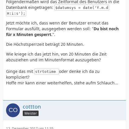
Folgendermaßen wird das Zeitformat des Benutzers in die
Datenbank eingetragen:
$datumsys = date('Y.m.d
H:i:s');
Jetzt möchte ich, dass wenn der Benutzer erneut das
Formular ausfüllt, ausgegeben werden soll: "
Du bist noch
für x Minuten gesperrt.
".
Die Höchstsperrzeit beträgt 20 Minuten.
Wie kriege ich das jetzt hin, von 20 Minuten die Zeit
abzuziehen und im Minutenformat auszugeben?
Ginge das mit
oder denke ich da zu
strtotime
kompliziert?
Hoffe mir kann einer weiterhelfen, stehe aufm Schlauch...
cottton
Meister
12. Dezember 2017 um 11:35