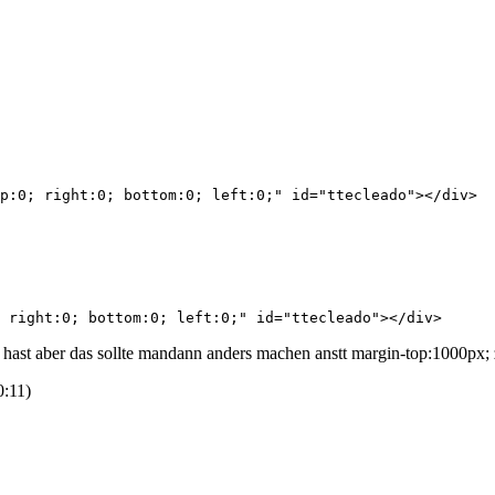
 right:0; bottom:0; left:0;" id="ttecleado"></div>
rt hast aber das sollte mandann anders machen anstt margin-top:1000px;
0:11
)