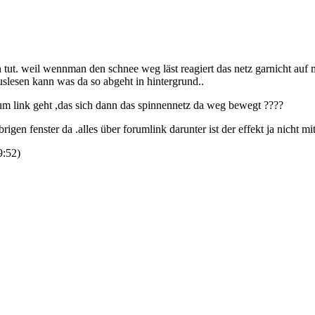
en tut. weil wennman den schnee weg läst reagiert das netz garnicht au
lesen kann was da so abgeht in hintergrund..
m link geht ,das sich dann das spinnennetz da weg bewegt ????
brigen fenster da .alles über forumlink darunter ist der effekt ja nicht m
9:52
)